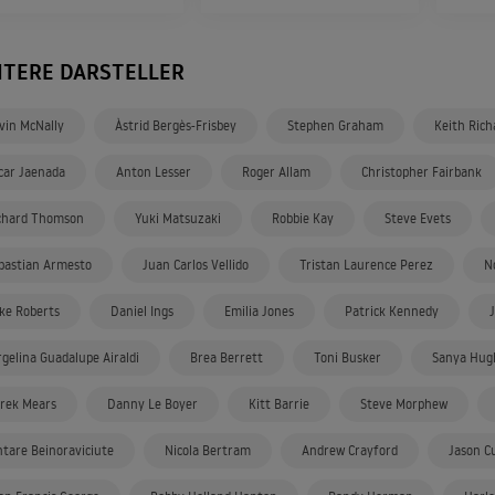
ITERE DARSTELLER
vin McNally
Àstrid Bergès-Frisbey
Stephen Graham
Keith Rich
car Jaenada
Anton Lesser
Roger Allam
Christopher Fairbank
chard Thomson
Yuki Matsuzaki
Robbie Kay
Steve Evets
bastian Armesto
Juan Carlos Vellido
Tristan Laurence Perez
N
ke Roberts
Daniel Ings
Emilia Jones
Patrick Kennedy
rgelina Guadalupe Airaldi
Brea Berrett
Toni Busker
Sanya Hug
rek Mears
Danny Le Boyer
Kitt Barrie
Steve Morphew
ntare Beinoraviciute
Nicola Bertram
Andrew Crayford
Jason C