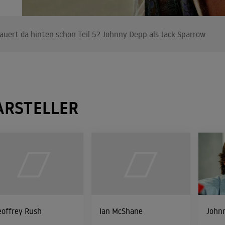
auert da hinten schon Teil 5? Johnny Depp als Jack Sparrow
ARSTELLER
eoffrey Rush
Ian McShane
John