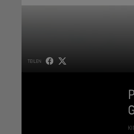
TEILEN
P
G
KI