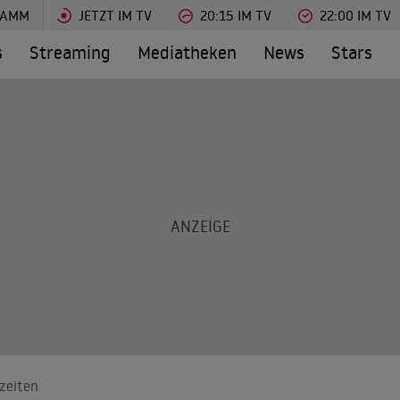
RAMM
JETZT IM TV
20:15 IM TV
22:00 IM TV
s
Streaming
Mediatheken
News
Stars
zeiten