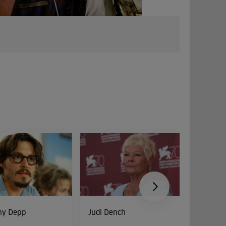
ny Depp
Judi Dench
Mónica 