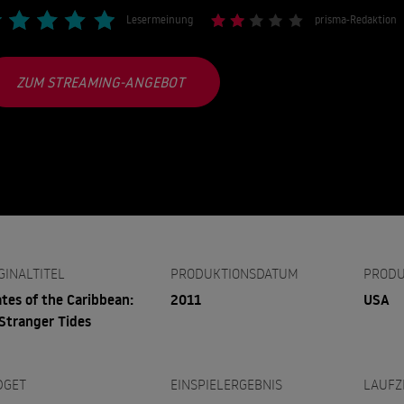
Lesermeinung
prisma-Redaktion
ZUM STREAMING-ANGEBOT
GINALTITEL
PRODUKTIONSDATUM
PRODU
ates of the Caribbean:
2011
USA
Stranger Tides
DGET
EINSPIELERGEBNIS
LAUFZ