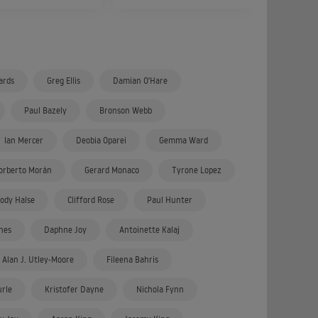
ards
Greg Ellis
Damian O'Hare
Paul Bazely
Bronson Webb
Ian Mercer
Deobia Oparei
Gemma Ward
orberto Morán
Gerard Monaco
Tyrone Lopez
Jody Halse
Clifford Rose
Paul Hunter
hes
Daphne Joy
Antoinette Kalaj
Alan J. Utley-Moore
Fileena Bahris
urle
Kristofer Dayne
Nichola Fynn