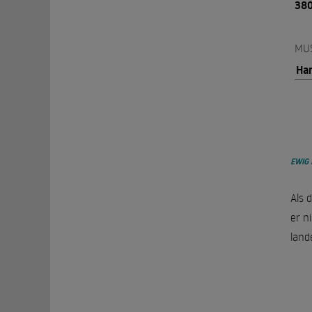
380
MU
Ha
EWIG
Als 
er n
land