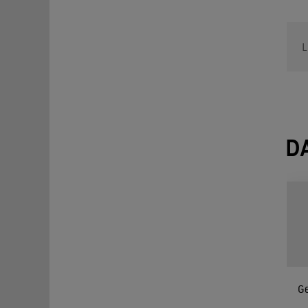
L
D
G