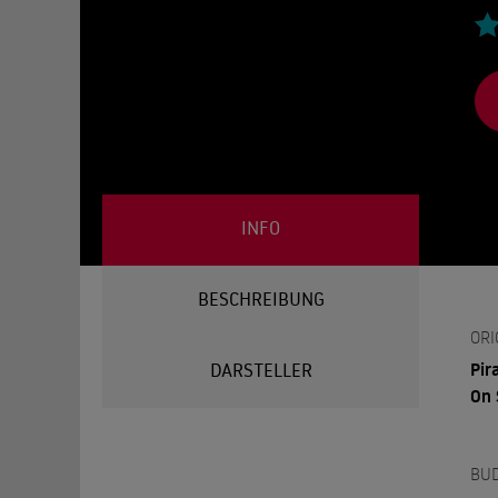
INFO
BESCHREIBUNG
ORI
Pir
DARSTELLER
On 
BU