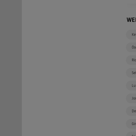
WE
Ke
Ós
Ri
Se
Lu
Jo
De
Gi