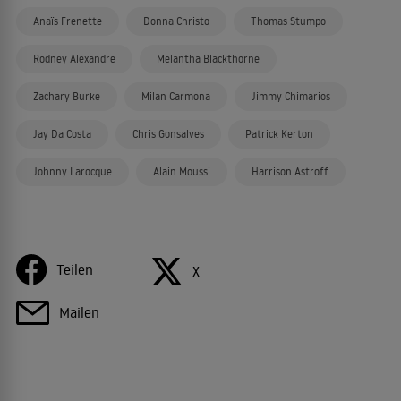
Anaïs Frenette
Donna Christo
Thomas Stumpo
Rodney Alexandre
Melantha Blackthorne
Zachary Burke
Milan Carmona
Jimmy Chimarios
Jay Da Costa
Chris Gonsalves
Patrick Kerton
Johnny Larocque
Alain Moussi
Harrison Astroff
Teilen
X
Mailen