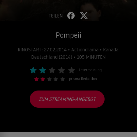
TEILEN
Pompeii
KINOSTART: 27.02.2014 • Actiondrama • Kanada,
Deutschland (2014) • 105 MINUTEN
Lesermeinung
prisma-Redaktion
ZUM STREAMING-ANGEBOT