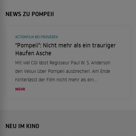
NEWS ZU POMPEII
ACTIONFILM BEI PROSIEBEN
"Pompeii": Nicht mehr als ein trauriger
Haufen Asche
Mit viel CGI lässt Regisseur Paul W. S. Anderson
den Vesuv über Pompeii ausbrechen. Am Ende
hinterlässt der Film nicht mehr als ein
betrübliches Trümmerfeld und ziemlich wenig
MEHR
Eindruck.
NEU IM KINO