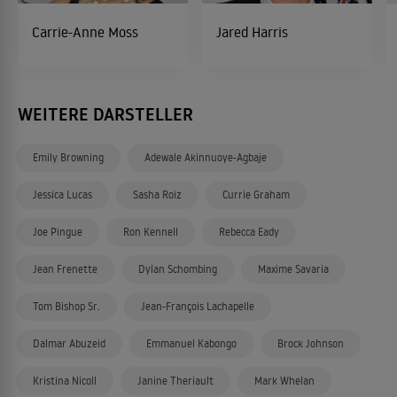
Carrie-Anne Moss
Jared Harris
WEITERE DARSTELLER
Emily Browning
Adewale Akinnuoye-Agbaje
Jessica Lucas
Sasha Roiz
Currie Graham
Joe Pingue
Ron Kennell
Rebecca Eady
Jean Frenette
Dylan Schombing
Maxime Savaria
Tom Bishop Sr.
Jean-François Lachapelle
Dalmar Abuzeid
Emmanuel Kabongo
Brock Johnson
Kristina Nicoll
Janine Theriault
Mark Whelan