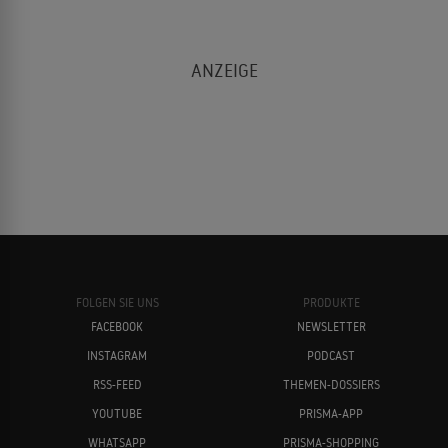
FOLGEN SIE UNS
PRODUKTE
FACEBOOK
NEWSLETTER
INSTAGRAM
PODCAST
RSS-FEED
THEMEN-DOSSIERS
YOUTUBE
PRISMA-APP
WHATSAPP
PRISMA-SHOPPING