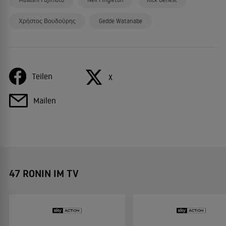
Χρήστος Βουδούρης
Gedde Watanabe
Teilen
X
Mailen
47 RONIN IM TV