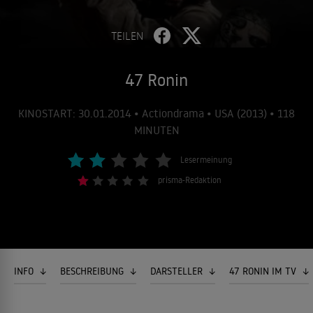
TEILEN
47 Ronin
KINOSTART: 30.01.2014 • Actiondrama • USA (2013) • 118
MINUTEN
Lesermeinung
prisma-Redaktion
INFO
BESCHREIBUNG
DARSTELLER
47 RONIN IM TV