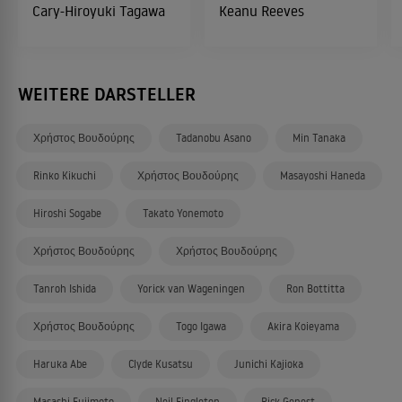
Cary-Hiroyuki Tagawa
Keanu Reeves
WEITERE DARSTELLER
Χρήστος Βουδούρης
Tadanobu Asano
Min Tanaka
Rinko Kikuchi
Χρήστος Βουδούρης
Masayoshi Haneda
Hiroshi Sogabe
Takato Yonemoto
Χρήστος Βουδούρης
Χρήστος Βουδούρης
Tanroh Ishida
Yorick van Wageningen
Ron Bottitta
Χρήστος Βουδούρης
Togo Igawa
Akira Koieyama
Haruka Abe
Clyde Kusatsu
Junichi Kajioka
Masashi Fujimoto
Neil Fingleton
Rick Genest