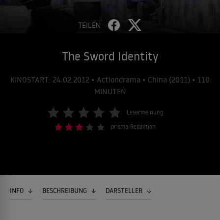
TEILEN
The Sword Identity
KINOSTART: 24.02.2012 • Actiondrama • China (2011) • 110
MINUTEN
Lesermeinung
prisma-Redaktion
INFO
BESCHREIBUNG
DARSTELLER