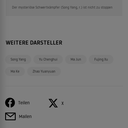
Der mysteriöse Schwertkämpfer (Song Yang, r.) ist nicht zu stoppen
WEITERE DARSTELLER
Song Yang
Yu Chenghui
Ma Jun
Fujing Xu
Ma Ke
Zhao Yuanyuan
Teilen
X
Mailen