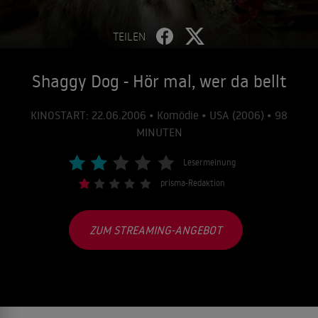
TEILEN
Shaggy Dog - Hör mal, wer da bellt
KINOSTART: 22.06.2006 • Komödie • USA (2006) • 98
MINUTEN
Lesermeinung
prisma-Redaktion
ZUM STREAMING-ANGEBOT