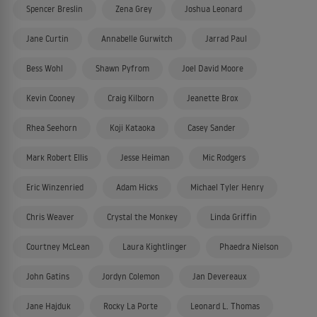
Spencer Breslin
Zena Grey
Joshua Leonard
Jane Curtin
Annabelle Gurwitch
Jarrad Paul
Bess Wohl
Shawn Pyfrom
Joel David Moore
Kevin Cooney
Craig Kilborn
Jeanette Brox
Rhea Seehorn
Koji Kataoka
Casey Sander
Mark Robert Ellis
Jesse Heiman
Mic Rodgers
Eric Winzenried
Adam Hicks
Michael Tyler Henry
Chris Weaver
Crystal the Monkey
Linda Griffin
Courtney McLean
Laura Kightlinger
Phaedra Nielson
John Gatins
Jordyn Colemon
Jan Devereaux
Jane Hajduk
Rocky La Porte
Leonard L. Thomas