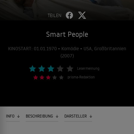
TEILEN
Smart People
KINOSTART: 01.01.1970 • Komödie • USA, Großbritannien
(2007)
Lesermeinung
prisma-Redaktion
INFO
BESCHREIBUNG
DARSTELLER