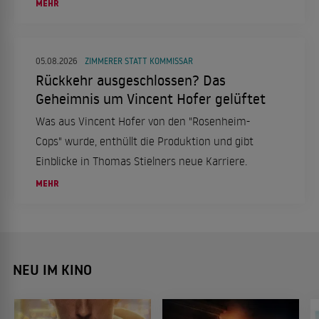
Politik. Obwohl sie derzeit als Model, Moderatorin
MEHR
und TV-Star tätig ist, träumt sie davon, sich für
schwächere Menschen einzusetzen.
05.08.2026
ZIMMERER STATT KOMMISSAR
Rückkehr ausgeschlossen? Das
Geheimnis um Vincent Hofer gelüftet
Was aus Vincent Hofer von den "Rosenheim-
Cops" wurde, enthüllt die Produktion und gibt
Einblicke in Thomas Stielners neue Karriere.
MEHR
NEU IM KINO