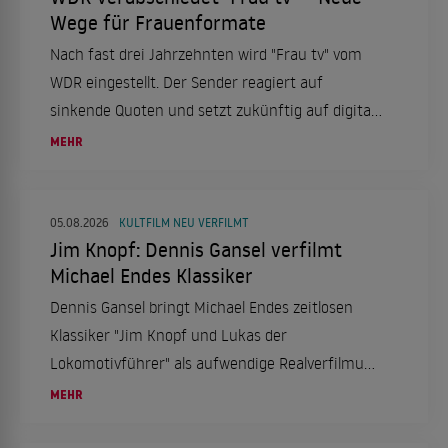
Wege für Frauenformate
Nach fast drei Jahrzehnten wird "Frau tv" vom
WDR eingestellt. Der Sender reagiert auf
sinkende Quoten und setzt zukünftig auf digitale
Formate, um Frauenrechte und Emanzipation
MEHR
auf neuen Wegen zu thematisieren.
05.08.2026
KULTFILM NEU VERFILMT
Jim Knopf: Dennis Gansel verfilmt
Michael Endes Klassiker
Dennis Gansel bringt Michael Endes zeitlosen
Klassiker "Jim Knopf und Lukas der
Lokomotivführer" als aufwendige Realverfilmung
auf die Leinwand. Eine magische Reise beginnt,
MEHR
die Generationen verzaubert.