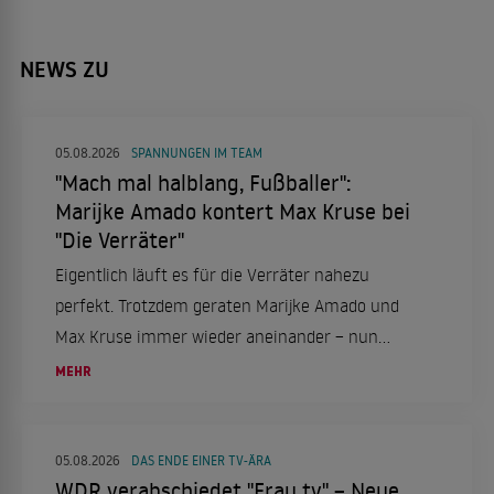
NEWS ZU
05.08.2026
SPANNUNGEN IM TEAM
"Mach mal halblang, Fußballer":
Marijke Amado kontert Max Kruse bei
"Die Verräter"
Eigentlich läuft es für die Verräter nahezu
perfekt. Trotzdem geraten Marijke Amado und
Max Kruse immer wieder aneinander – nun
schießt sie zurück.
MEHR
05.08.2026
DAS ENDE EINER TV-ÄRA
WDR verabschiedet "Frau tv" – Neue