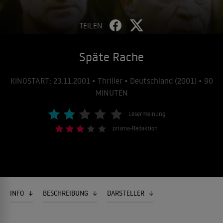
TEILEN
Späte Rache
KINOSTART: 23.11.2001 • Thriller • Deutschland (2001) • 90
MINUTEN
Lesermeinung
prisma-Redaktion
INFO
BESCHREIBUNG
DARSTELLER