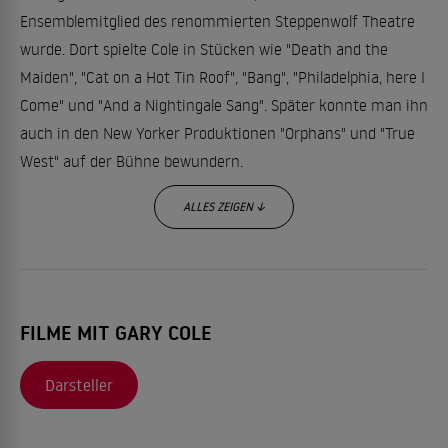
Ensemblemitglied des renommierten Steppenwolf Theatre
wurde. Dort spielte Cole in Stücken wie "Death and the
Maiden", "Cat on a Hot Tin Roof", "Bang", "Philadelphia, here I
Come" und "And a Nightingale Sang". Später konnte man ihn
auch in den New Yorker Produktionen "Orphans" und "True
West" auf der Bühne bewundern.
ALLES ZEIGEN ↓
Als Serien-Darsteller weltweit bekannt
Erstmals auf dem Bilmschirm zu sehen war Gary Cole 1983
FILME MIT GARY COLE
mit einer kleinen Nebenrolle in dem TV-Drama "Die letzte
Schicht". Die Hauptrolle in "Ich bin kein Mörder" zeigte ihn
Darsteller
ein Jahr später bereits an der Seite so renommierter
Darsteller wie
Karl Malden
und
Eva Marie Saint
. Vereinzelt
war Cole zu dieser Zeit schon in TV-Serien zu sehen, so etwa