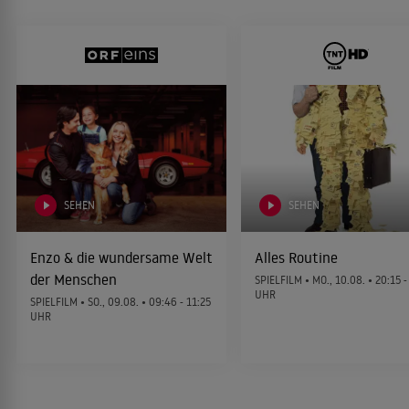
KOMÖDIE
Ausgequetscht
2009
KOMÖDIE
Conspiracy - Die Verschwörung
2008
SEHEN
SEHEN
ACTIONTHRILLER
Enzo & die wundersame Welt
Alles Routine
der Menschen
SPIELFILM •
MO., 10.08.
• 20:15 -
Ananas Express
UHR
2008
SPIELFILM •
SO., 09.08.
• 09:46 - 11:25
ACTIONKOMÖDIE
UHR
Enttarnt
2007
THRILLER