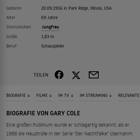
Geboren
20.09.1956 in Park Ridge, Illinois, USA
Alter
69 Jahre
Jungfrau
Sternzeichen
Größe
1,83 m
Beruf
Schauspieler
TEILEN
BIOGRAFIE
FILME
IM TV
IM STREAMING
RELEVANTE
BIOGRAFIE VON GARY COLE
Eine großen Publikum wurde er schlagartig bekannt, als er
1988 die Hauptrolle in der Serie "Der Nachtfalke" übernahm: