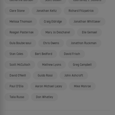
Clare Stone
Jonathan Keltz
Richard Fitzpatrick
Melissa Thomson
Craig Eldridge
Jonathan Whittaker
Reagan Pasternak
Mary Jo Deschanel
Elie Gemael
Oula Boubkraoui
Chris Owens
Jonathon Ruckman
Stan Coles
Bart Bedford
David Frisch
Scott McCulloch
Mathew Lyons
Greg Campbell
David O'Neill
Guido Rossi
John Ashcroft
Paul D'Elia
Aaron Michael Lacey
Mike Monroe
Talia Russo
Don Whatley