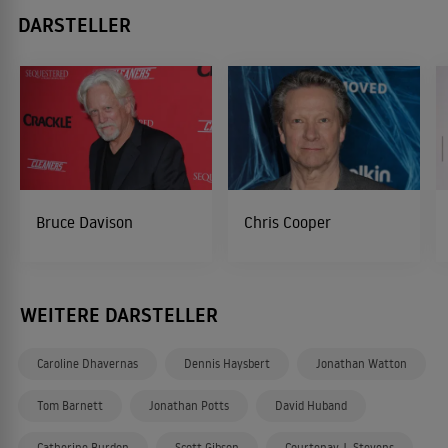
DARSTELLER
Bruce Davison
Chris Cooper
WEITERE DARSTELLER
Caroline Dhavernas
Dennis Haysbert
Jonathan Watton
Tom Barnett
Jonathan Potts
David Huband
Catherine Burdon
Scott Gibson
Courtenay J. Stevens