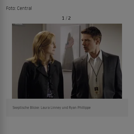
Foto: Central
1
/
2
Skeptische Blicke: Laura Linney und Ryan Phillippe