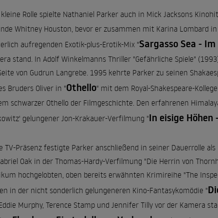
 kleine Rolle spielte Nathaniel Parker auch in Mick Jacksons Kinohit
nde Whitney Houston, bevor er zusammen mit Karina Lombard in s
Sargasso Sea - Im
erlich aufregenden Exotik-plus-Erotik-Mix "
ra stand. In Adolf Winkelmanns Thriller "Gefährliche Spiele" (1993
Seite von Gudrun Langrebe. 1995 kehrte Parker zu seinen Shakaes
Othello
es Bruders Oliver in "
" mit dem Royal-Shakespeare-Kolleg
em schwarzer Othello der Filmgeschichte. Den erfahrenen Himalaya
In eisige Höhen
owitz' gelungener Jon-Krakauer-Verfilmung "
e TV-Präsenz festigte Parker anschließend in seiner Dauerrolle als
Gabriel Oak in der Thomas-Hardy-Verfilmung "Die Herrin von Thornhi
ikum hochgelobten, oben bereits erwähnten Krimireihe "The Inspe
Di
n in der nicht sonderlich gelungeneren Kino-Fantasykomödie "
Eddie Murphy, Terence Stamp und Jennifer Tilly vor der Kamera st