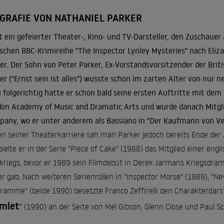
OGRAFIE VON NATHANIEL PARKER
st ein gefeierter Theater-, Kino- und TV-Darsteller, den Zuschauer
ischen BBC-Krimireihe "The Inspector Lynley Mysteries" nach Eli
er. Der Sohn von Peter Parker, Ex-Vorstandsvorsitzender der Briti
er ("
Ernst sein ist alles
") wusste schon im zarten Alter von nur n
u folgerichtig hatte er schon bald seine ersten Auftritte mit dem
on Academy of Music and Dramatic Arts und wurde danach Mitgl
any, wo er unter anderem als Bassiano in "Der Kaufmann von Vene
n seiner Theaterkarriere sah man Parker jedoch bereits Ende der 
pielte er in der Serie "Piece of Cake" (1988) das Mitglied einer eng
kriegs, bevor er 1989 sein Filmdebüt in Derek Jarmans Kriegsdr
ier gab. Nach weiteren Serienrollen in "Inspector Morse" (1989), "N
ramme" (beide 1990) besetzte Franco Zeffirelli den Charakterdarst
mlet
" (1990) an der Seite von Mel Gibson, Glenn Close und Paul Sc