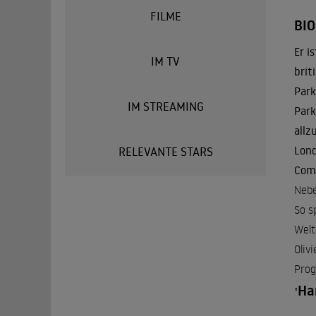
FILME
BI
Er i
IM TV
brit
Park
IM STREAMING
Park
allz
Lond
RELEVANTE STARS
Comp
Nebe
So s
Welt
Oliv
Prog
Ha
"