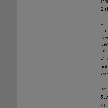
Thril
Gir
Weit
(all
"A V
(199
"Ble
Wond
auf
Aben
Die 
Ste
Schu