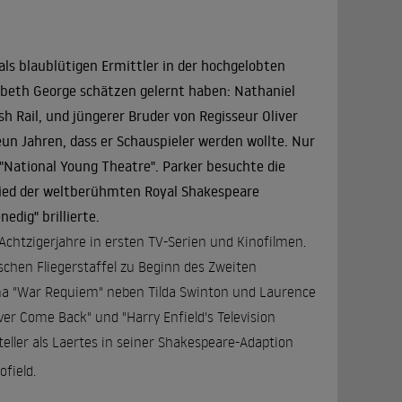
 als blaublütigen Ermittler in der hochgelobten
zabeth George schätzen gelernt haben: Nathaniel
sh Rail, und jüngerer Bruder von Regisseur Oliver
eun Jahren, dass er Schauspieler werden wollte. Nur
 "National Young Theatre". Parker besuchte die
ied der weltberühmten Royal Shakespeare
dig" brillierte.
Achtzigerjahre in ersten TV-Serien und Kinofilmen.
lischen Fliegerstaffel zu Beginn des Zweiten
ama "War Requiem" neben Tilda Swinton und Laurence
ever Come Back" und "Harry Enfield's Television
eller als Laertes in seiner Shakespeare-Adaption
ofield.