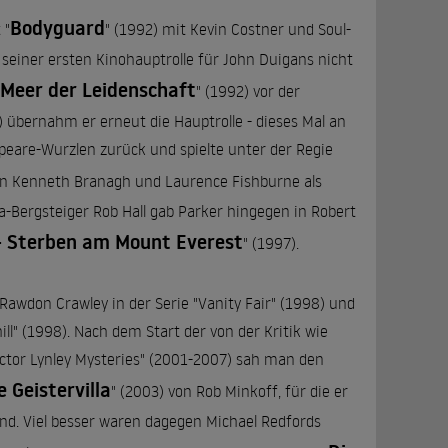
Bodyguard
 "
" (1992) mit Kevin Costner und Soul-
einer ersten Kinohauptrolle für John Duigans nicht
 Meer der Leidenschaft
" (1992) vor der
) übernahm er erneut die Hauptrolle - dieses Mal an
peare-Wurzlen zurück und spielte unter der Regie
en Kenneth Branagh und Laurence Fishburne als
-Bergsteiger Rob Hall gab Parker hingegen in Robert
 - Sterben am Mount Everest
" (1997).
 Rawdon Crawley in der Serie "Vanity Fair" (1998) und
ll" (1998). Nach dem Start der von der Kritik wie
ctor Lynley Mysteries" (2001-2007) sah man den
e Geistervilla
" (2003) von Rob Minkoff, für die er
and. Viel besser waren dagegen Michael Redfords