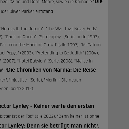
Die
chael Caine und Demi Moore, sowie die Komödie "
ruder Oliver Parker entstand.
"Heroes II: The Return", "The War That Never Ends"
2), "Dancing Queen", "Screenplay" (Serie, bride 1993),
", "Far from the Madding Crowd" (alle 1997), "McCallum"
muel Pepys" (2003), "Pretending to Be Judith" (2004),
" (2007), "Hotel Babylon" (Serie, 2008), "Malice in
Die Chroniken von Narnia: Die Reise
", "
er", "Injustice" (Serie), "Merlin - Die neuen
rien, beide 2012).
ector Lynley - Keiner werfe den ersten
 bitter ist der Tod" (alle 2002), "Denn keiner ist ohne
tor Lynley: Denn sie betrügt man nicht
",