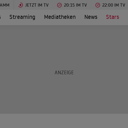
RAMM
JETZT IM TV
20:15 IM TV
22:00 IM TV
s
Streaming
Mediatheken
News
Stars