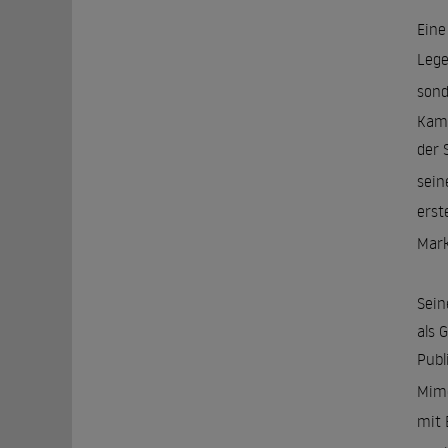
Eine
Lege
sond
Kame
der 
sein
erst
Mark
Sein
als 
Publ
Mime
mit 