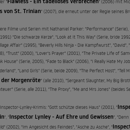
Flawless - Ein tadelloses Verbrechen
ler "
" (2006) mit Mi
ls von St. Trinian
" (2007), die erneut unter der Regie seines B
ere Filme und Serien mit Nathaniel Parker: "Performance" (Serie), 
e 1991) "Die schwarze Kerze", "Look at It This Way" (Serie, bride 199
illage Affair" (1995), "Beverly Hills Ninja - Die Kampfwurst", "David
8), "Trust" (2000), "Lover's Prayer" (2001), "The Private Life of Sa
ak House" (Serie, 2005), "Fade to Black" (2006), "I Really Hate My Job
erland", "Land Girls" (Serie, beide 2009), "The Perfect Host", "Tell Me
 der Morgenröte
" (alle 2010), "Sergeant Slaughter, My Big Broth
teuer" (Serie, alle 2011), "The Proxy", "Me and Mrs Jones" (beides Se
Insp
"Inspector-Lynley-Krimis: "Gott schütze dieses Haus" (2001), "
in
Inspector Lynley - Auf Ehre und Gewissen
", "
", "Denn
Inspec
ld" (2002), "Im Angesicht des Feindes", "Asche zu Asche", "