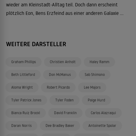
wieder am Kleinstadt-Alltag teil. Doch dann erscheint
plötzlich Eon, Bens Erzfeind aus einer anderen Galaxie ...
WEITERE DARSTELLER
Graham Phillips
Christien Anholt
Haley Ramm
Beth Littleford
Don McManus
Sab Shimono
Aloma Wright
Robert Picardo
Lee Majors
Tyler Patrick Jones
Tyler Foden
Paige Hurd
Bianca Ruiz Brockl
David Franklin
Carlos Alazraqui
Daran Norris
Dee Bradley Baker
Antoinette Spolar