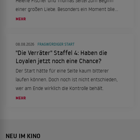
Helene Fischer und Thomas Seitel zum Beginn
einer großen Liebe. Besonders ein Moment blieb
ihm bis heute im Herzen.
MEHR
08.08.2026
FRAGWÜRDIGER START
"Die Verräter" Staffel 4: Haben die
Loyalen jetzt noch eine Chance?
Der Start hätte für eine Seite kaum bitterer
laufen können. Doch noch ist nicht entschieden,
wer am Ende wirklich die Kontrolle behält.
MEHR
NEU IM KINO