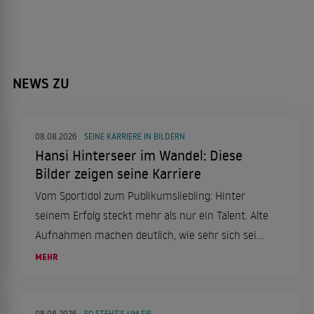
NEWS ZU
08.08.2026
SEINE KARRIERE IN BILDERN
Hansi Hinterseer im Wandel: Diese
Bilder zeigen seine Karriere
Vom Sportidol zum Publikumsliebling: Hinter
seinem Erfolg steckt mehr als nur ein Talent. Alte
Aufnahmen machen deutlich, wie sehr sich sein
Weg verändert hat.
MEHR
08.08.2026
SO STEHT'S UM SIE