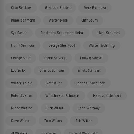
Otto Reichow
Grandon Rhodes
Vera Richkova
Kane Richmond
Walter Rode
Cliff Saum
Syd Saylor
Ferdinand Schumann-Heink
Hans Schumm
Harry Seymour
George Sherwood
Walter Soderling
George Sorel
Glenn Strange
Ludwig Stössel
Leo Sulky
Charles Sullivan
Elliott Sullivan
Walter Thiele
Sigfrid Tor
Charles Trowbridge
Roland Varno
Wilhelm von Brincken
Hans von Morhart
Minor Watson
Dick Wessel
John Whitney
Dave Willock
Tom Wilson
Eric Wilton
Al Winters
Jack Wise
Richard Woodruff