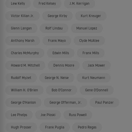
Lew Kelly
Fred Kelsey
J.M. Kerrigan
Victor Kilian Jr.
George Kirby
Kurt Kreuger
Glenn Langan
Rolf Lindau
Manuel Lopez
Anthony Marsh
Frank Mayo
Clyde McAtee
Charles McMurphy
Edwin Mills
Frank Mills
Howard M. Mitchell
Dennis Moore
Jack Mower
Rudolf Myzet
George N. Neise
Kurt Neumann
William H. O'Brien
Bob O'Connor
Gene O'Donnell
George O'Hanlon
George Offerman, Jr.
Paul Panzer
Lee Phelps
Joe Ploski
Russ Powell
Hugh Prosser
Frank Puglia
Pedro Regas