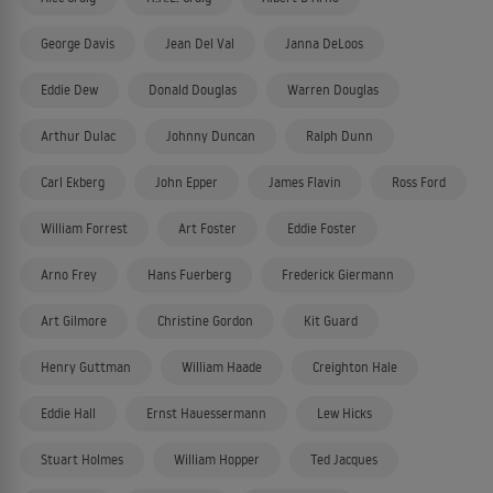
George Davis
Jean Del Val
Janna DeLoos
Eddie Dew
Donald Douglas
Warren Douglas
Arthur Dulac
Johnny Duncan
Ralph Dunn
Carl Ekberg
John Epper
James Flavin
Ross Ford
William Forrest
Art Foster
Eddie Foster
Arno Frey
Hans Fuerberg
Frederick Giermann
Art Gilmore
Christine Gordon
Kit Guard
Henry Guttman
William Haade
Creighton Hale
Eddie Hall
Ernst Hauessermann
Lew Hicks
Stuart Holmes
William Hopper
Ted Jacques