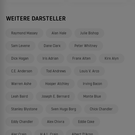
WEITERE DARSTELLER
Raymond Massey
Alan Hale
Julie Bishop
Sam Levene
Dane Clark
Peter Whitney
Dick Hogan
Iris Adrian
Frank Alten
Kirk Alyn
C.E. Anderson
Tod Andrews
Louis V. Arco
Warren Ashe
Hooper Atchley
Irving Bacon
Leah Baird
Joseph E. Bernard
Monte Blue
Stanley Blystone
Sven Hugo Borg
Chick Chandler
Eddy Chandler
Alex Chivra
Eddie Coke
Alec Craig
H.A.L. Craig
Albert D'Arno