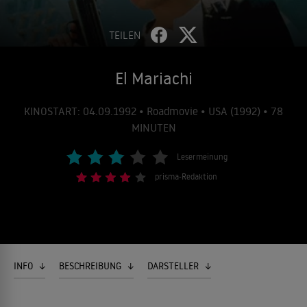
TEILEN
El Mariachi
KINOSTART: 04.09.1992 • Roadmovie • USA (1992) • 78
MINUTEN
Lesermeinung
prisma-Redaktion
INFO
BESCHREIBUNG
DARSTELLER