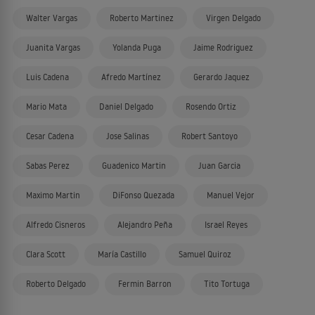
Walter Vargas
Roberto Martinez
Virgen Delgado
Juanita Vargas
Yolanda Puga
Jaime Rodriguez
Luis Cadena
Afredo Martínez
Gerardo Jaquez
Mario Mata
Daniel Delgado
Rosendo Ortiz
Cesar Cadena
Jose Salinas
Robert Santoyo
Sabas Perez
Guadenico Martin
Juan Garcia
Maximo Martin
DiFonso Quezada
Manuel Vejor
Alfredo Cisneros
Alejandro Peña
Israel Reyes
Clara Scott
María Castillo
Samuel Quiroz
Roberto Delgado
Fermin Barron
Tito Tortuga