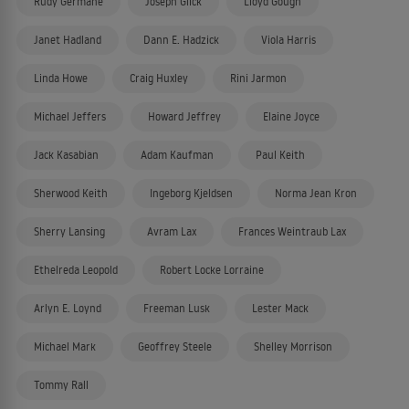
Rudy Germane
Joseph Glick
Lloyd Gough
Janet Hadland
Dann E. Hadzick
Viola Harris
Linda Howe
Craig Huxley
Rini Jarmon
Michael Jeffers
Howard Jeffrey
Elaine Joyce
Jack Kasabian
Adam Kaufman
Paul Keith
Sherwood Keith
Ingeborg Kjeldsen
Norma Jean Kron
Sherry Lansing
Avram Lax
Frances Weintraub Lax
Ethelreda Leopold
Robert Locke Lorraine
Arlyn E. Loynd
Freeman Lusk
Lester Mack
Michael Mark
Geoffrey Steele
Shelley Morrison
Tommy Rall