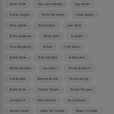
Karen Stride
Mary Jane Mangler
Inga Neilsen
Sharon Vaughn
Martin Abrahams
Lillian Adams
Peter Adams
Charles Akins
Leon Alton
Kristin Andersen
Martin Ashe
Al Avalon
Chela Bacigalupo
Al Bain
Frank Baron
Bobbie Bates
Rudy Battaglia
Al Beaudine
William Benedict
Gary Bohn
Donald Bradburn
Paul Bradley
Blanche Bronte
Phyllis George
Buddy Bryan
Fletcher Bryant
Barbara Burgess
Irving Burns
Gene Callahan
Kyra Carleton
Garrett Cassell
Noble 'Kid' Chissell
Robert Christian