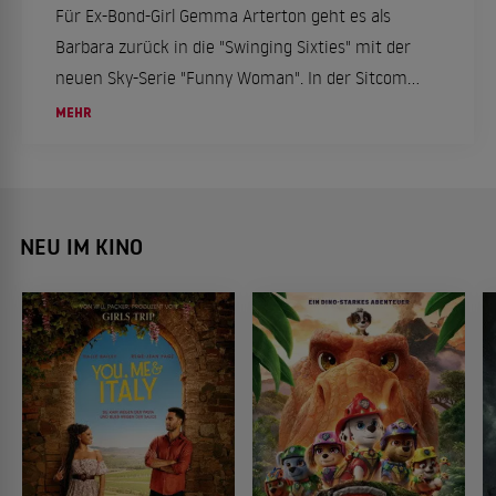
Für Ex-Bond-Girl Gemma Arterton geht es als
Barbara zurück in die "Swinging Sixties" mit der
neuen Sky-Serie "Funny Woman". In der Sitcom
setzt sich taffe Blondine in der Männer
MEHR
dominierten Welt der 1960er-Jahre durch. Ein
lustiger Nostalgietrip zum Streamen.
NEU IM KINO