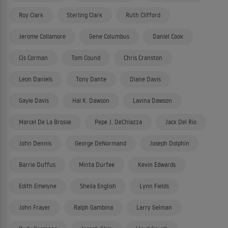
Roy Clark
Sterling Clark
Ruth Clifford
Jerome Collamore
Gene Columbus
Daniel Cook
Cis Corman
Tom Cound
Chris Cranston
Leon Daniels
Tony Dante
Diane Davis
Gayle Davis
Hal K. Dawson
Lavina Dawson
Marcel De La Brosse
Pepe J. DeChiazza
Jack Del Rio
John Dennis
George DeNormand
Joseph Dolphin
Barrie Duffus
Minta Durfee
Kevin Edwards
Edith Emelyne
Sheila English
Lynn Fields
John Frayer
Ralph Gambina
Larry Gelman