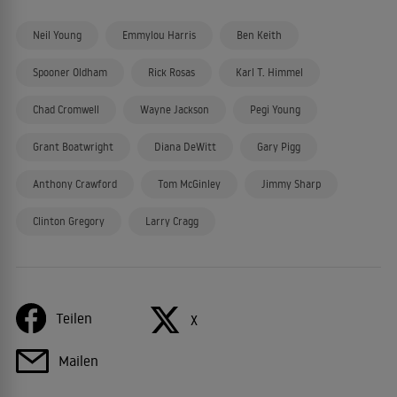
Neil Young
Emmylou Harris
Ben Keith
Spooner Oldham
Rick Rosas
Karl T. Himmel
Chad Cromwell
Wayne Jackson
Pegi Young
Grant Boatwright
Diana DeWitt
Gary Pigg
Anthony Crawford
Tom McGinley
Jimmy Sharp
Clinton Gregory
Larry Cragg
Teilen
X
Mailen