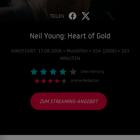
TEILEN
Neil Young: Heart of Gold
KINOSTART: 17.08.2006 • Musikfilm • USA (2006) • 103
MINUTEN
Lesermeinung
prisma-Redaktion
ZUM STREAMING-ANGEBOT