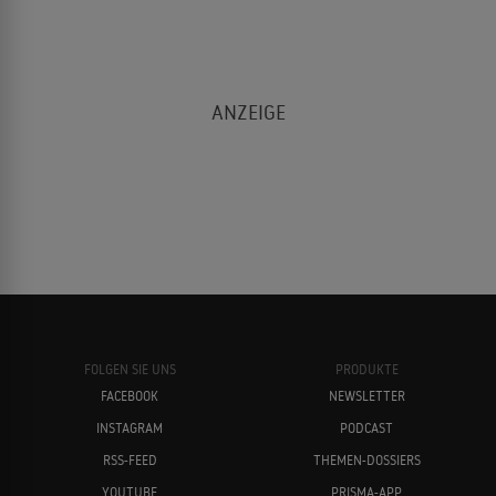
FOLGEN SIE UNS
PRODUKTE
FACEBOOK
NEWSLETTER
INSTAGRAM
PODCAST
RSS-FEED
THEMEN-DOSSIERS
YOUTUBE
PRISMA-APP