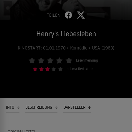
TEILEN
Henry's Liebesleben
KINOSTART: 01.01.1970 • Komödie • USA (1963)
Lesermeinung
prisma-Redaktion
INFO
BESCHREIBUNG
DARSTELLER
ORIGINALTITEL