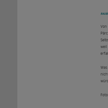
RAUB
Von 
Pärc
Selb
weil
erfa
Was 
nich
würd
Foto