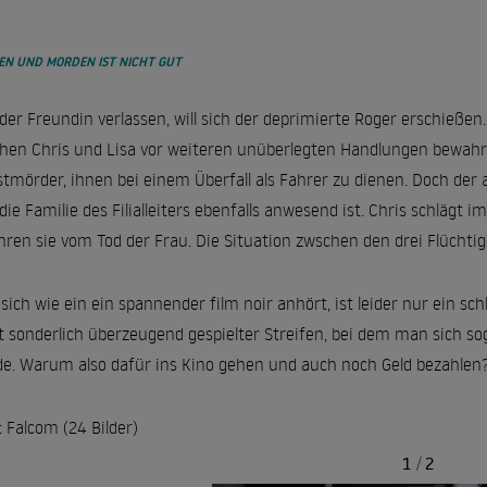
EN UND MORDEN IST NICHT GUT
der Freundin verlassen, will sich der deprimierte Roger erschieß
hen Chris und Lisa vor weiteren unüberlegten Handlungen bewahrt
stmörder, ihnen bei einem Überfall als Fahrer zu dienen. Doch der
 die Familie des Filialleiters ebenfalls anwesend ist. Chris schlägt 
hren sie vom Tod der Frau. Die Situation zwschen den drei Flüchtig
sich wie ein ein spannender film noir anhört, ist leider nur ein s
t sonderlich überzeugend gespielter Streifen, bei dem man sich 
e. Warum also dafür ins Kino gehen und auch noch Geld bezahlen
: Falcom (24 Bilder)
1
/
2