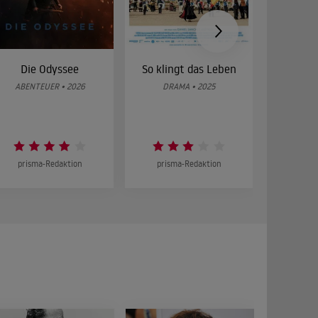
Die Odyssee
So klingt das Leben
Was 
g
ABENTEUER • 2026
DRAMA • 2025
DOKUMENT
prisma-Redaktion
prisma-Redaktion
prism