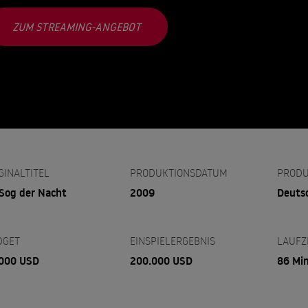
ZUM STREAMING-ANGEBOT
GINALTITEL
PRODUKTIONSDATUM
PRODU
Sog der Nacht
2009
Deuts
DGET
EINSPIELERGEBNIS
LAUFZ
000 USD
200.000 USD
86 Mi