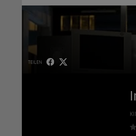
TEILEN
I
KI