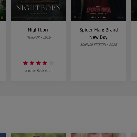
o
Nightborn
Spider-Man: Brand
New Day
HORROR • 2026
SCIENCE FICTION • 2026
prisma-Redaktion