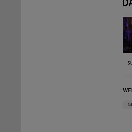
D
St
WE
Ni