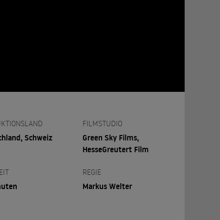
KTIONSLAND
FILMSTUDIO
chland, Schweiz
Green Sky Films,
HesseGreutert Film
EIT
REGIE
nuten
Markus Welter