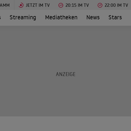
RAMM
JETZT IM TV
20:15 IM TV
22:00 IM TV
s
Streaming
Mediatheken
News
Stars