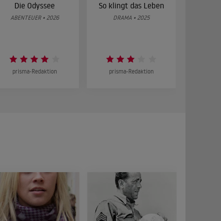
Die Odyssee
So klingt das Leben
Was 
g
ABENTEUER • 2026
DRAMA • 2025
DOKUMENT
prisma-Redaktion
prisma-Redaktion
prism