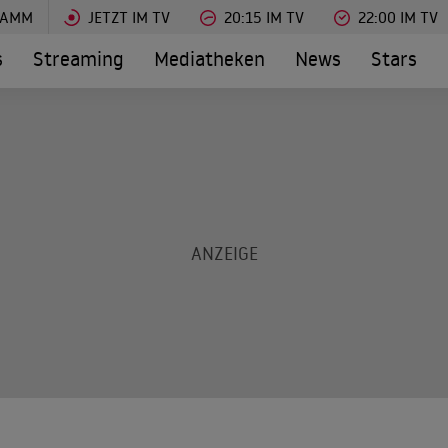
RAMM
JETZT IM TV
20:15 IM TV
22:00 IM TV
s
Streaming
Mediatheken
News
Stars