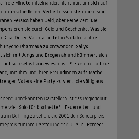
e freie Minute miteinander, nicht nur, um sich auf
h unterschiedlichen Verhältnissen stammen, sind
ränen Persica haben Geld, aber keine Zeit. Die
pensieren sie durch Geld und Geschenke. Was sie
 Kika. Deren Vater arbeitet in Südafrika, ihre
ich Psycho-Pharmaka zu entwenden. Sallys
lenkt sich mit Jungs und Drogen ab und kümmert sich
it auf sich selbst angewiesen ist. Sie kommt auf die
wand, mit ihm und ihren Freundinnen aufs Mathe-
engen Vaters eine Party zu viert, die völlig aus
gehend unbekannten Darstellern ist das Regiedebüt
lme wie "
Solo für Klarinette
", "
Feuerreiter
" und
 Katrin Bühring zu sehen, die 2001 den Sonderpreis
reis für ihre Darstellung der Julia in "
Romeo
"