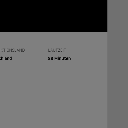
KTIONSLAND
LAUFZEIT
chland
88 Minuten