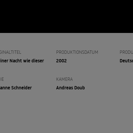
GINALTITEL
PRODUKTIONSDATUM
PRODU
einer Nacht wie dieser
2002
Deuts
IE
KAMERA
anne Schneider
Andreas Doub