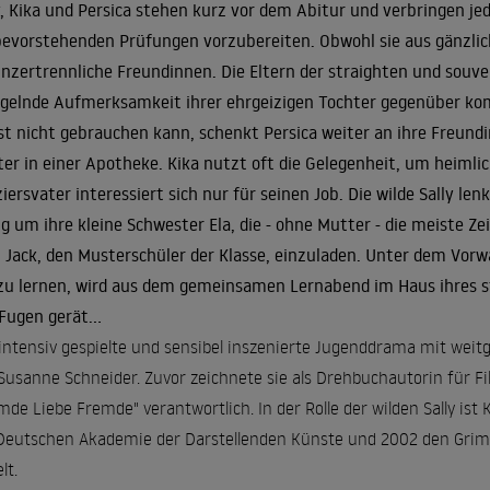
y, Kika und Persica stehen kurz vor dem Abitur und verbringen jed
bevorstehenden Prüfungen vorzubereiten. Obwohl sie aus gänzlic
unzertrennliche Freundinnen. Die Eltern der straighten und souve
elnde Aufmerksamkeit ihrer ehrgeizigen Tochter gegenüber kom
st nicht gebrauchen kann, schenkt Persica weiter an ihre Freundin
er in einer Apotheke. Kika nutzt oft die Gelegenheit, um heiml
ziersvater interessiert sich nur für seinen Job. Die wilde Sally 
g um ihre kleine Schwester Ela, die - ohne Mutter - die meiste Ze
, Jack, den Musterschüler der Klasse, einzuladen. Unter dem Vor
zu lernen, wird aus dem gemeinsamen Lernabend im Haus ihres str
Fugen gerät...
intensiv gespielte und sensibel inszenierte Jugenddrama mit weit
Susanne Schneider. Zuvor zeichnete sie als Drehbuchautorin für Fi
mde Liebe Fremde" verantwortlich. In der Rolle der wilden Sally ist
Deutschen Akademie der Darstellenden Künste und 2002 den Grimmep
lt.