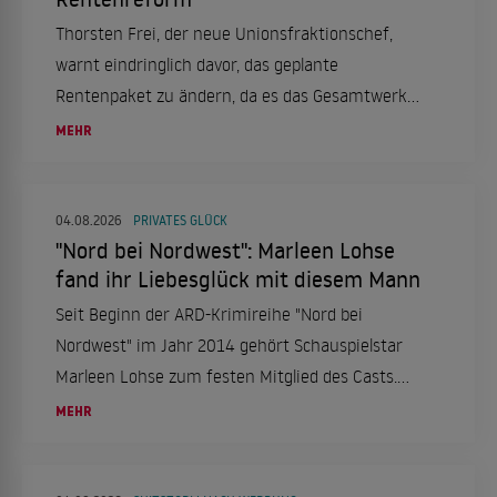
Thorsten Frei, der neue Unionsfraktionschef,
warnt eindringlich davor, das geplante
Rentenpaket zu ändern, da es das Gesamtwerk
ins Wanken bringen könnte. Die
MEHR
Rentenkommission habe einen überzeugenden
Vorschlag erarbeitet, der
Generationengerechtigkeit sicherstellen soll.
04.08.2026
PRIVATES GLÜCK
"Nord bei Nordwest": Marleen Lohse
fand ihr Liebesglück mit diesem Mann
Seit Beginn der ARD-Krimireihe "Nord bei
Nordwest" im Jahr 2014 gehört Schauspielstar
Marleen Lohse zum festen Mitglied des Casts.
Auch privat hat die 42-jährige inzwischen ihr
MEHR
großes Glück gefunden.