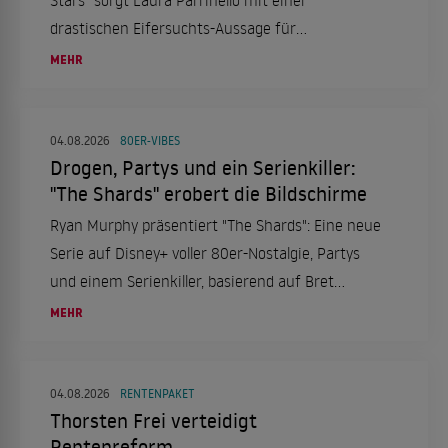
Stars" sorgt Laura Parrinello mit einer
drastischen Eifersuchts-Aussage für
Gesprächsstoff. Gleichzeitig kursieren Gerüchte
MEHR
um mögliche Nachrücker-Paare.
04.08.2026
80ER-VIBES
Drogen, Partys und ein Serienkiller:
"The Shards" erobert die Bildschirme
Ryan Murphy präsentiert "The Shards": Eine neue
Serie auf Disney+ voller 80er-Nostalgie, Partys
und einem Serienkiller, basierend auf Bret
Easton Ellis' Roman.
MEHR
04.08.2026
RENTENPAKET
Thorsten Frei verteidigt
Rentenreform