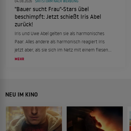
04.08.2026
SHITSTORM NACH WERBUNG
"Bauer sucht Frau"-Stars übel
beschimpft: Jetzt schießt Iris Abel
zurück!
Iris und Uwe Abel gelten sie als harmonisches
Paar. Alles andere als harmonisch reagiert Iris
jetzt aber, als sie sich im Netz mit einem fiesen
Kommentar konfrontiert sieht.
MEHR
NEU IM KINO