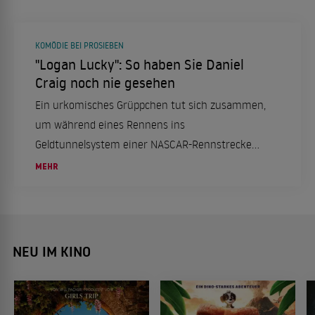
KOMÖDIE BEI PROSIEBEN
"Logan Lucky": So haben Sie Daniel
Craig noch nie gesehen
Ein urkomisches Grüppchen tut sich zusammen,
um während eines Rennens ins
Geldtunnelsystem einer NASCAR-Rennstrecke
einzubrechen. Sehenswerte Heist-Komödie von
MEHR
Steven Soderbergh.
NEU IM KINO