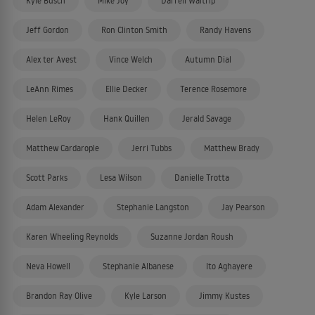
Kyle Busch
Mike Joy
Darrell Waltrip
Jeff Gordon
Ron Clinton Smith
Randy Havens
Alex ter Avest
Vince Welch
Autumn Dial
LeAnn Rimes
Ellie Decker
Terence Rosemore
Helen LeRoy
Hank Quillen
Jerald Savage
Matthew Cardarople
Jerri Tubbs
Matthew Brady
Scott Parks
Lesa Wilson
Danielle Trotta
Adam Alexander
Stephanie Langston
Jay Pearson
Karen Wheeling Reynolds
Suzanne Jordan Roush
Neva Howell
Stephanie Albanese
Ito Aghayere
Brandon Ray Olive
Kyle Larson
Jimmy Kustes