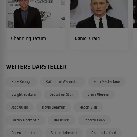
Channing Tatum
Daniel Craig
WEITERE DARSTELLER
Riley Keough
Katherine Waterston
Seth MacFarlane
Dwight Yoakam
Sebastian Stan
Brian Gleeson
Jack Quaid
David Denman
Macon Blair
Farrah Mackenzie
Jim O'Heir
Rebecca Koon
Boden Johnston
Sutton Johnston
Charles Halford