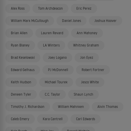
Alex Ross
Tom Archdeacon
Eric Perez
William Mark McCullough
Daniel Jones
Joshua Hoover
Brian Allen
Lauren Revard
Ann Mahoney
Ryan Blaney
LA Winters
Whitney Graham
Brad Keselowski
Joey Logano
Jon Eyez
Edward Gelhaus
PJ McDonnell
Robert Fortner
Keith Hudson
Michael Tourek
Jesco White
Deneen Tyler
C.C. Taylor
Shaun Lynch
Timothy J. Richardson
William Mahnken
Alvin Thomas
Caleb Emery
Kara Cantrell
Carl Edwards