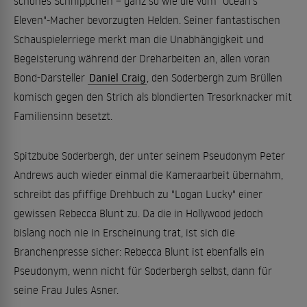
schönes Schnippchen – ganz so wie die vom "Ocean's
Eleven"-Macher bevorzugten Helden. Seiner fantastischen
Schauspielerriege merkt man die Unabhängigkeit und
Begeisterung während der Dreharbeiten an, allen voran
Bond-Darsteller
Daniel Craig
, den Soderbergh zum Brüllen
komisch gegen den Strich als blondierten Tresorknacker mit
Familiensinn besetzt.
Spitzbube Soderbergh, der unter seinem Pseudonym Peter
Andrews auch wieder einmal die Kameraarbeit übernahm,
schreibt das pfiffige Drehbuch zu "Logan Lucky" einer
gewissen Rebecca Blunt zu. Da die in Hollywood jedoch
bislang noch nie in Erscheinung trat, ist sich die
Branchenpresse sicher: Rebecca Blunt ist ebenfalls ein
Pseudonym, wenn nicht für Soderbergh selbst, dann für
seine Frau Jules Asner.