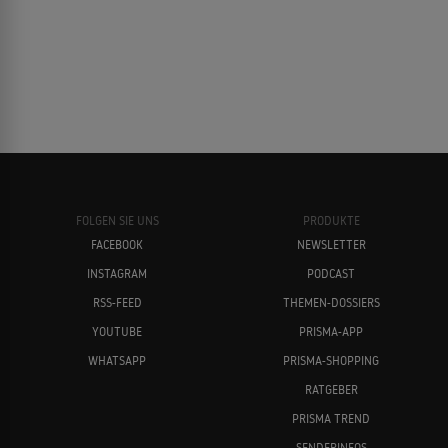
FOLGEN SIE UNS
PRODUKTE
FACEBOOK
NEWSLETTER
INSTAGRAM
PODCAST
RSS-FEED
THEMEN-DOSSIERS
YOUTUBE
PRISMA-APP
WHATSAPP
PRISMA-SHOPPING
RATGEBER
PRISMA TREND
SENDERINFOS