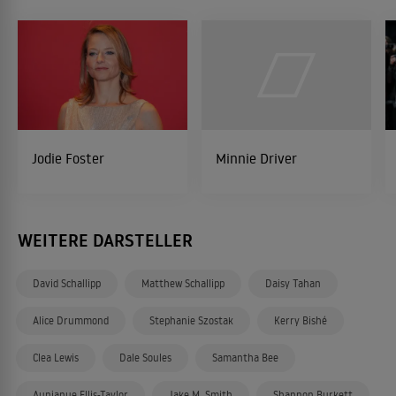
Jodie Foster
Minnie Driver
WEITERE DARSTELLER
David Schallipp
Matthew Schallipp
Daisy Tahan
Alice Drummond
Stephanie Szostak
Kerry Bishé
Clea Lewis
Dale Soules
Samantha Bee
Aunjanue Ellis-Taylor
Jake M. Smith
Shannon Burkett