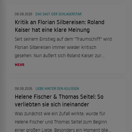
08.08.2026
DAS SAGT DER SCHLAGERSTAR
Kritik an Florian Silbereisen: Roland
Kaiser hat eine klare Meinung
Seit seinem Einstieg auf dem "Traumschiff" wird
Florian Silbereisen immer wieder kritisch
gesehen. Nun äußert sich Roland Kaiser zur
Debatte um den ZDF-Kapitän.
MEHR
08.08.2026
LIEBE HINTER DEN KULISSEN
Helene Fischer & Thomas Seitel: So
verliebten sie sich ineinander
Was zunächst wie ein Zufall wirkte, wurde für
Helene Fischer und Thomas Seitel zum Beginn
einer großen Liebe. Besonders ein Moment blieb