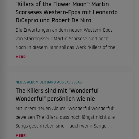
"Killers of the Flower Moon": Martin
Scorseses Western-Epos mit Leonardo
DiCaprio und Robert De Niro
Die Erwartungen an dem neuen Western-Epos
von Starregisseur Martin Scorsese sind hoch.
Noch in diesem Jahr soll das Werk "Killers of the
Flower Moon" in den Kinos starten. Neben
MEHR
einigen Superstars wie Leonardo DiCaprio und
Robert De Niro, die bei dem Film mitspielen,
können sich die Zuschauer auf beste
NEUES ALBUM DER BAND AUS LAS VEGAS
The Killers sind mit "Wonderful
Unterhaltung in Überlänge freuen.
Wonderful" persönlich wie nie
Mit ihrem neuen Album "Wonderful Wonderful"
beweisen The Killers, dass noch längst nicht alle
Songs geschrieben sind – auch wenn Sänger
Brandon Flowers bei den Arbeiten zum fünften
MEHR