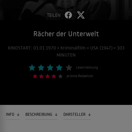
TEILEN
Rächer der Unterwelt
KINOSTART: 01.01.1970 • Kriminalfilm • USA (1947) • 103
MINUTEN
Lesermeinung
prisma-Redaktion
INFO
BESCHREIBUNG
DARSTELLER