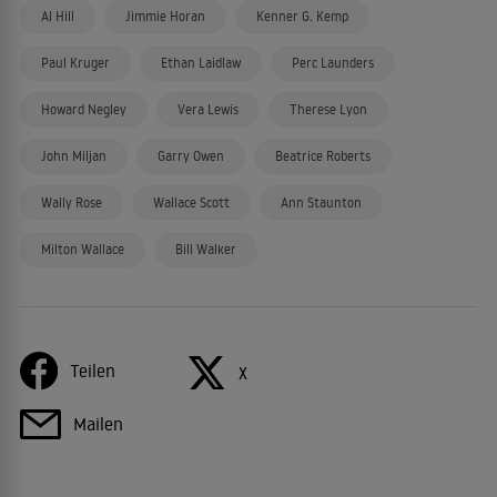
Al Hill
Jimmie Horan
Kenner G. Kemp
Paul Kruger
Ethan Laidlaw
Perc Launders
Howard Negley
Vera Lewis
Therese Lyon
John Miljan
Garry Owen
Beatrice Roberts
Wally Rose
Wallace Scott
Ann Staunton
Milton Wallace
Bill Walker
Teilen
X
Mailen