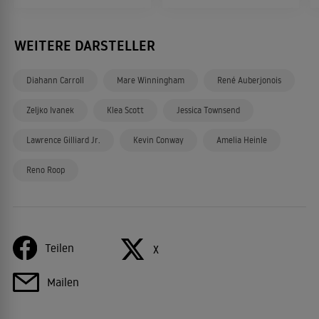
WEITERE DARSTELLER
Diahann Carroll
Mare Winningham
René Auberjonois
Zeljko Ivanek
Klea Scott
Jessica Townsend
Lawrence Gilliard Jr.
Kevin Conway
Amelia Heinle
Reno Roop
Teilen
X
Mailen