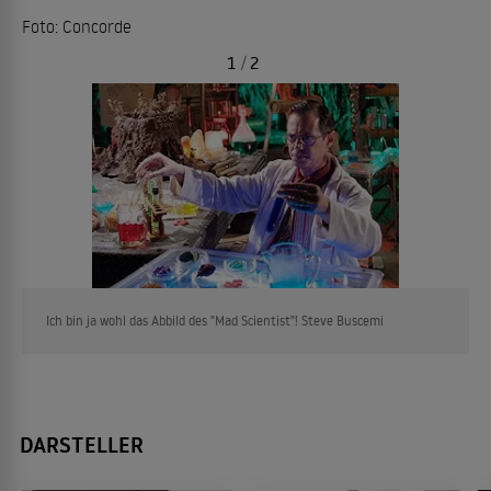
Foto: Concorde
1
/
2
Ich bin ja wohl das Abbild des "Mad Scientist"! Steve Buscemi
DARSTELLER