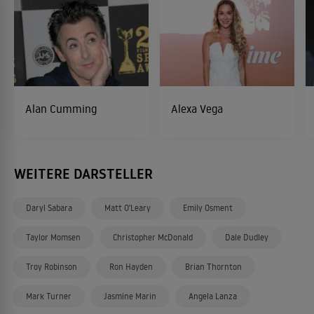
Alan Cumming
Alexa Vega
WEITERE DARSTELLER
Daryl Sabara
Matt O'Leary
Emily Osment
Taylor Momsen
Christopher McDonald
Dale Dudley
Troy Robinson
Ron Hayden
Brian Thornton
Mark Turner
Jasmine Marin
Angela Lanza