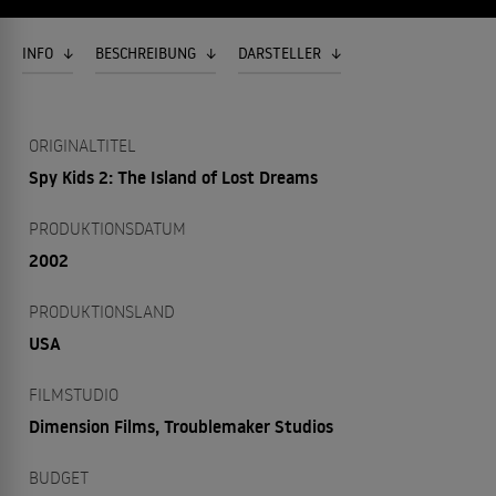
INFO
BESCHREIBUNG
DARSTELLER
ORIGINALTITEL
Spy Kids 2: The Island of Lost Dreams
PRODUKTIONSDATUM
2002
PRODUKTIONSLAND
USA
FILMSTUDIO
Dimension Films, Troublemaker Studios
BUDGET