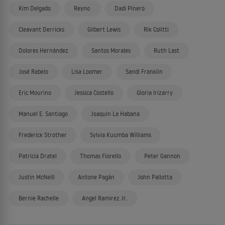
Kim Delgado
Reyno
Dadi Pinero
Cleavant Derricks
Gilbert Lewis
Rik Colitti
Dolores Hernández
Santos Morales
Ruth Last
José Rabelo
Lisa Loomer
Sandi Franklin
Eric Mourino
Jessica Costello
Gloria Irizarry
Manuel E. Santiago
Joaquin La Habana
Frederick Strother
Sylvia Kuumba Williams
Patricia Dratel
Thomas Fiorello
Peter Gannon
Justin McNeill
Antone Pagán
John Pallotta
Bernie Rachelle
Angel Ramirez Jr.