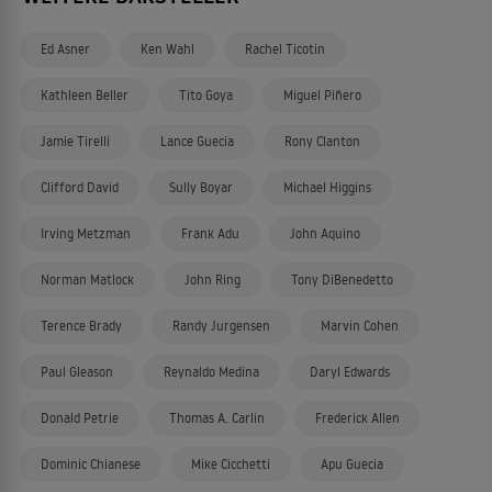
Ed Asner
Ken Wahl
Rachel Ticotin
Kathleen Beller
Tito Goya
Miguel Piñero
Jamie Tirelli
Lance Guecia
Rony Clanton
Clifford David
Sully Boyar
Michael Higgins
Irving Metzman
Frank Adu
John Aquino
Norman Matlock
John Ring
Tony DiBenedetto
Terence Brady
Randy Jurgensen
Marvin Cohen
Paul Gleason
Reynaldo Medina
Daryl Edwards
Donald Petrie
Thomas A. Carlin
Frederick Allen
Dominic Chianese
Mike Cicchetti
Apu Guecia