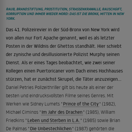
RAUB, BRANDSTIFTUNG, PROSTITUTION, STRASSENKRAWALLE, RAUSCHGIFT, K
ORRUPTION UND IMMER WIEDER MORD: DAS IST DIE BRONX, MITTEN IN NEW Y
ORK.
Das 41. Polizeirevier in der Süd-Bronx von New York wird
von allen nur Fort Apache genannt, weil es als letzter
Posten in der Wildnis der Ghettos standhält. Hier schiebt
der zynische und desillusionierte Polizist Murphy seinen
Dienst. Als er eines Tages beobachtet, wie zwei seiner
Kollegen einen Puertoricaner vom Dach eines Hochhauses
stürzen, hat er zunächst Skrupel, die Täter anzuzeigen...
Daniel Petries Polizeithriller gilt bis heute als einer der
besten und eindrucksvollsten Filme seines Genres. Mit
Werken wie Sidney Lumets "
Prince of the City
" (1982),
Michael Ciminos "
Im Jahr des Drachen
" (1985), William
Friedkins "
Leben und Sterben in L.A.
" (1985) sowie Brian
De Palmas "
Die Unbestechlichen
" (1987) gehörten die