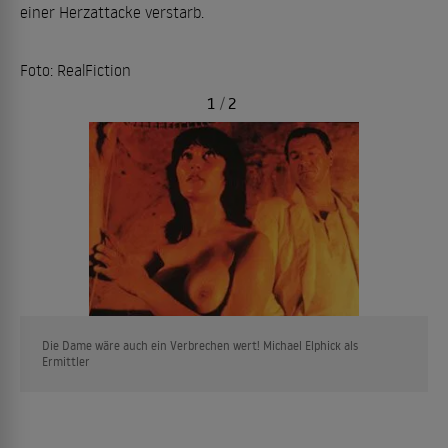
einer Herzattacke verstarb.
Foto: RealFiction
1
/
2
Die Dame wäre auch ein Verbrechen wert! Michael Elphick als
Ermittler