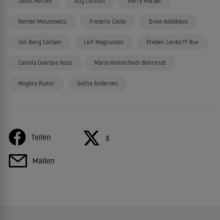
János Herskó
Stig Larsson
Harry Harper
Roman Moszkowicz
Frederik Casby
Duke Addabayo
Jon Bang Carlsen
Leif Magnusson
Preben Lerdorff Rye
Camilla Overbye Roos
Maria Holkenfeldt-Behrendt
Mogens Rukov
Gotha Andersen
Teilen
X
Mailen