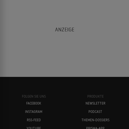
FOLGEN SIE UNS
PRODUKTE
FACEBOOK
NEWSLETTER
INSTAGRAM
PODCAST
RSS-FEED
THEMEN-DOSSIERS
YOUTUBE
PRISMA-APP