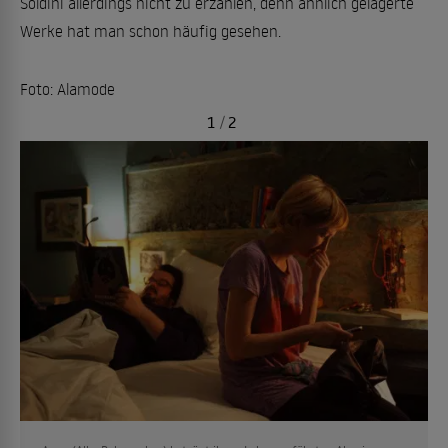
Soldini allerdings nicht zu erzählen, denn ähnlich gelagerte
Werke hat man schon häufig gesehen.
Foto: Alamode
1
/
2