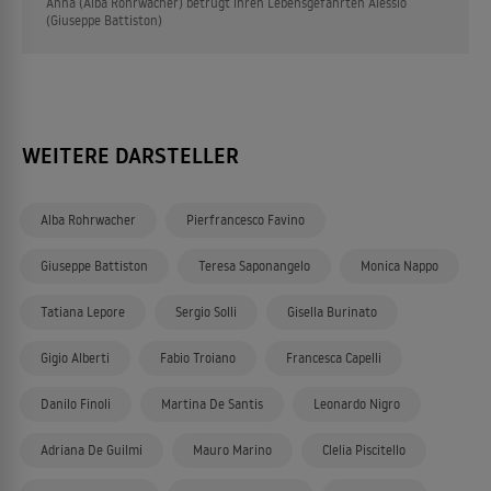
Anna (Alba Rohrwacher) betrügt ihren Lebensgefährten Alessio
(Giuseppe Battiston)
WEITERE DARSTELLER
Alba Rohrwacher
Pierfrancesco Favino
Giuseppe Battiston
Teresa Saponangelo
Monica Nappo
Tatiana Lepore
Sergio Solli
Gisella Burinato
Gigio Alberti
Fabio Troiano
Francesca Capelli
Danilo Finoli
Martina De Santis
Leonardo Nigro
Adriana De Guilmi
Mauro Marino
Clelia Piscitello