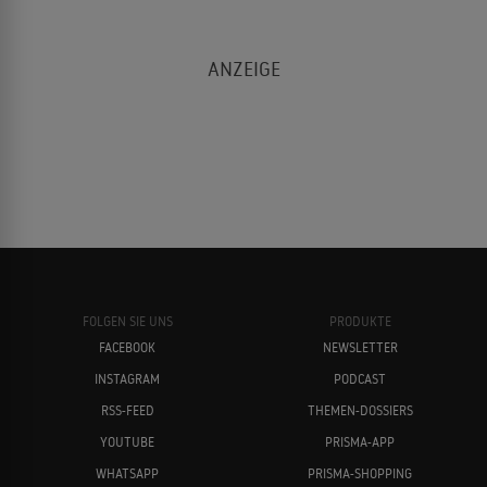
FOLGEN SIE UNS
PRODUKTE
FACEBOOK
NEWSLETTER
INSTAGRAM
PODCAST
RSS-FEED
THEMEN-DOSSIERS
YOUTUBE
PRISMA-APP
WHATSAPP
PRISMA-SHOPPING