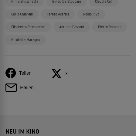
Ninni Bruschetta
Bindu De Stoppani
Claudia Coli
Carla Chiarelli
Teresa Acerbis
Paolo Riva
Elisabetta Piccolomini
Adriano Passoni
Pietro Romano
Nicoletta Maragno
Teilen
X
Mailen
NEU IM KINO