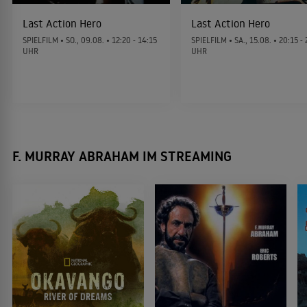
Last Action Hero
Last Action Hero
SPIELFILM •
SO., 09.08.
• 12:20 - 14:15
SPIELFILM •
SA., 15.08.
• 20:15 - 
Dead Man Down
UHR
UHR
2013
THRILLER
Shark Swarm - Angriff der Haie
2008
ACTIONFILM
F. MURRAY ABRAHAM IM STREAMING
Corpus Dei - Der blutige Weg Gottes
2006
HISTORIENDRAMA
Die Brücke von San Luis Rey
2004
HISTORIENDRAMA