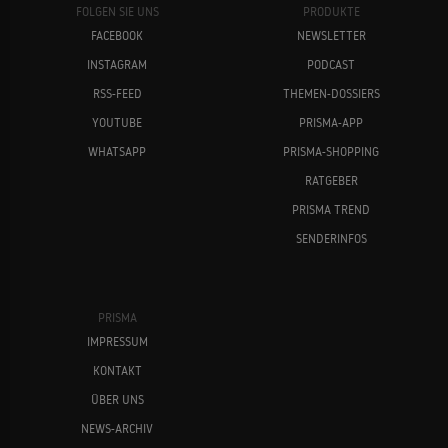
FOLGEN SIE UNS
PRODUKTE
Dillinger und Capone
FACEBOOK
NEWSLETTER
1995
GANGSTERFILM
INSTAGRAM
PODCAST
Tilda Swinton
Bill Murray
RSS-FEED
THEMEN-DOSSIERS
YOUTUBE
PRISMA-APP
Surviving the Game - Hetzjagd durch
WHATSAPP
PRISMA-SHOPPING
1993
die Hölle
ACTIONFILM
RATGEBER
PRISMA TREND
SENDERINFOS
Last Action Hero
1993
ACTIONKOMÖDIE
Owen Wilson
Al Pacino
PRISMA
IMPRESSUM
Gefährliche Reise zum Mittelpunkt der
KONTAKT
1993
Erde
ÜBER UNS
ABENTEUERFILM
NEWS-ARCHIV