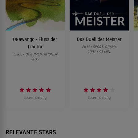
Der Tag, an dem Aldo Moro starb
2003
POLITTHRILLER
Okawango - Fluss der
Das Duell der Meister
Träume
FILM • SPORT, DRAMA
13 Geister
1991 • 91 MIN.
SERIE • DOKUMENTATIONEN
2001
2019
HORROR
Forrester - Gefunden!
2000
DRAMA
Lesermeinung
Lesermeinung
Ein dunkler Geist
2000
HORRORFILM
RELEVANTE STARS