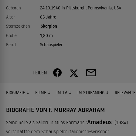
Geboren
24.10.1940 in Pittsburgh, Pennsylvania, USA
Alter
85 Jahre
Skorpion
Sternzeichen
Größe
1,80 m
Beruf
Schauspieler
TEILEN
BIOGRAFIE
FILME
IM TV
IM STREAMING
RELEVANTE
BIOGRAFIE VON F. MURRAY ABRAHAM
Amadeus
Seine Rolle als Salieri in Milos Formans "
" (1984)
verschaffte dem Schauspieler italienisch-syrischer