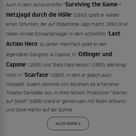
Surviving the Game -
Auch in dem Actionstreifen "
Hetzjagd durch die Hölle
" (1993) spielt er wieder
einen Schurken, der auf Obdachlose Jagd macht. 1993 ist er
Last
neben Arnold Schwarzenegger in dem Actionfilm "
Action Hero
" zu sehen. Mehrfach spielt er den
Dillinger und
legendären Gangster Al Capone, in "
Capone
" (1995) und "Baby Face Nelson" (1995), allerdings
Scarface
nicht in "
" (1983), in dem er jedoch auch
mitspielt. Zudem zeichnet sich Abraham als erfahrener
Theater-Darsteller aus. In Mike Nichols' Produktion "Warten
auf Godot" (1988) stand er gemeinsam mit Robin Williams
und Steve Martin auf der Bühne.
ALLES ZEIGEN ↓
Weitere Filme mit F. Murray Abraham: "Russicum - Die