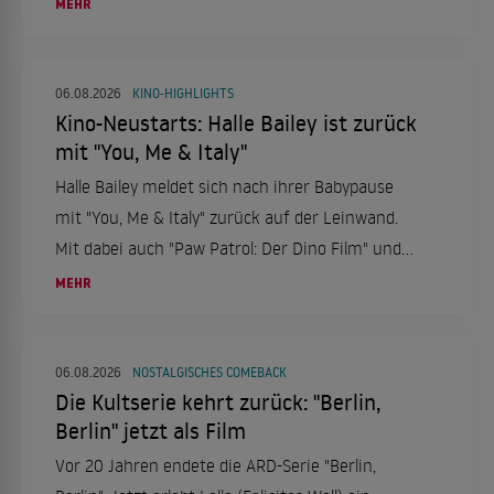
MEHR
06.08.2026
KINO-HIGHLIGHTS
Kino-Neustarts: Halle Bailey ist zurück
mit "You, Me & Italy"
Halle Bailey meldet sich nach ihrer Babypause
mit "You, Me & Italy" zurück auf der Leinwand.
Mit dabei auch "Paw Patrol: Der Dino Film" und
"Nightborn". Ein Kinowochenende voller
MEHR
Abenteuer und Romantik ab dem 6. August.
06.08.2026
NOSTALGISCHES COMEBACK
Die Kultserie kehrt zurück: "Berlin,
Berlin" jetzt als Film
Vor 20 Jahren endete die ARD-Serie "Berlin,