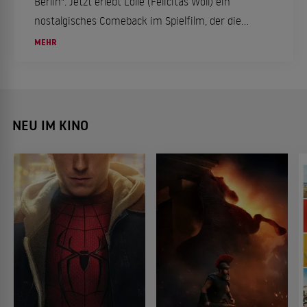
Berlin". Jetzt erlebt Lolle (Felicitas Woll) ein
nostalgisches Comeback im Spielfilm, der die
Fans erneut in ihren Bann zieht.
MEHR
NEU IM KINO