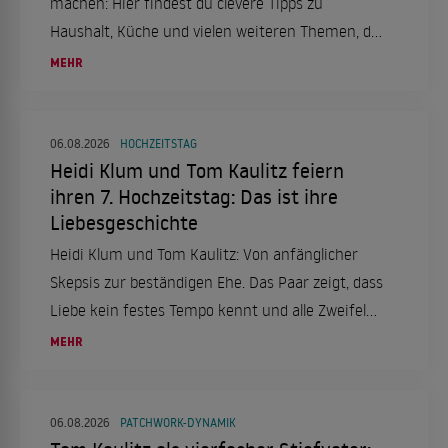
machen: Hier findest du clevere Tipps zu
Haushalt, Küche und vielen weiteren Themen, die
Zeit und Nerven sparen.
MEHR
06.08.2026
HOCHZEITSTAG
Heidi Klum und Tom Kaulitz feiern
ihren 7. Hochzeitstag: Das ist ihre
Liebesgeschichte
Heidi Klum und Tom Kaulitz: Von anfänglicher
Skepsis zur beständigen Ehe. Das Paar zeigt, dass
Liebe kein festes Tempo kennt und alle Zweifel
überdauern kann.
MEHR
06.08.2026
PATCHWORK-DYNAMIK