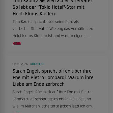
Tom Kaulitz als vierfacher Stiefvater:
So lebt der "Tokio Hotel"-Star mit
Heidi Klums Kindern
Tom Kaulitz spricht über seine Rolle als
vierfacher Stiefvater. Wie eng das Verhältnis zu
Heidi Klums Kindern ist und warum eigener
Nachwuchs kein Thema ist.
MEHR
06.08.2026
RÜCKBLICK
Sarah Engels spricht offen über ihre
Ehe mit Pietro Lombardi: Warum ihre
Liebe am Ende zerbrach
Sarah Engels Rückblick auf ihre Ehe mit Pietro
Lombardi ist schonungslos ehrlich. Sie begann
wie im Märchen, scheiterte jedoch letztlich am
enormen Druck.