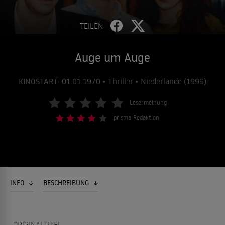
TEILEN
Auge um Auge
KINOSTART: 01.01.1970 • Thriller • Niederlande (1999)
Lesermeinung
prisma-Redaktion
INFO
BESCHREIBUNG
ORIGINALTITEL