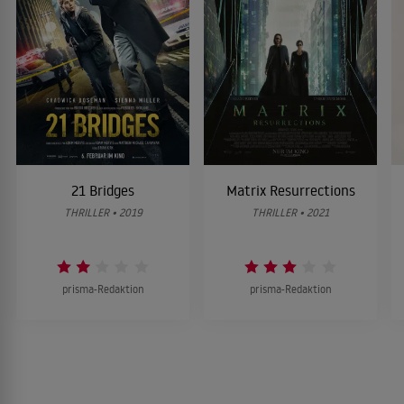
21 Bridges
Matrix Resurrections
THRILLER • 2019
THRILLER • 2021
prisma-Redaktion
prisma-Redaktion