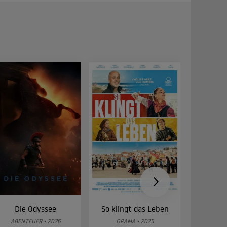
Die Odyssee
So klingt das Leben
Was 
g
ABENTEUER • 2026
DRAMA • 2025