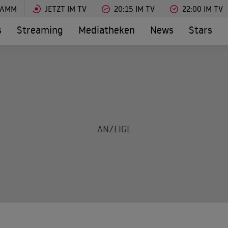
RAMM
JETZT IM TV
20:15 IM TV
22:00 IM TV
s
Streaming
Mediatheken
News
Stars