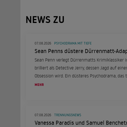
NEWS ZU
07.08.2026
PSYCHODRAMA MIT TIEFE
Sean Penns düstere Dürrenmatt-Adap
Sean Penn verlegt Dürrenmatts Krimiklassiker in
brilliert als Detective Jerry, dessen Jagd auf ei
Obsession wird. Ein düsteres Psychodrama, das t
des Ermittlers eintaucht.
MEHR
07.08.2026
TRENNUNGSNEWS
Vanessa Paradis und Samuel Benchetr