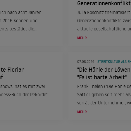
Generationenkonflikt
ich nach acht Jahren
Julia Koschitz thematisiert 
ich 2016 kennen und
Generationenkonflikte zwis
nts bestätigt die
aktuelle gesellschaftliche 
MEHR
07.08.2026
STREITKULTUR ALS E
te Florian
"Die Höhle der Löwen
uf
"Es ist harte Arbeit"
rshows, hat es mit zwei
Frank Thelen ("Die Höhle d
nness-Buch der Rekorde"
Sattler gehen seit mehr a
verrät der Unternehmer, wor
Beziehung ankommt. Romant
MEHR
eine eher kleine Rolle.