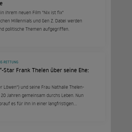
e
in ihrem neuen Film "Nix ist fix"
chen Millennials und Gen Z. Dabei werden
und politische Themen aufgegriffen.
HE-RETTUNG
“-Star Frank Thelen über seine Ehe:
er Löwen") und seine Frau Nathalie Thelen-
ls 20 Jahren gemeinsam durchs Leben. Nun
auf es für ihn in einer langfristigen
ische Vorstellungen spielen dabei offenbar