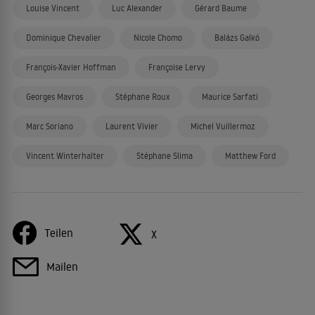
Louise Vincent
Luc Alexander
Gérard Baume
Dominique Chevalier
Nicole Chomo
Balázs Galkó
François-Xavier Hoffman
Françoise Lervy
Georges Mavros
Stéphane Roux
Maurice Sarfati
Marc Soriano
Laurent Vivier
Michel Vuillermoz
Vincent Winterhalter
Stéphane Slima
Matthew Ford
Teilen
X
Mailen