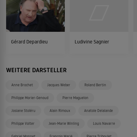
Gérard Depardieu
Ludivine Sagnier
WEITERE DARSTELLER
Anne Brochet
Jacques Weber
Roland Bertin
Philippe Morier-Genoud
Pierre Maguelon
Josiane Stoléru
Alain Rimoux
Anatole Delalande
Philippe Volter
Jean-Marie Winling
Louis Navarre
Gabriel Monnet
François Marié
Pierre Triboulet