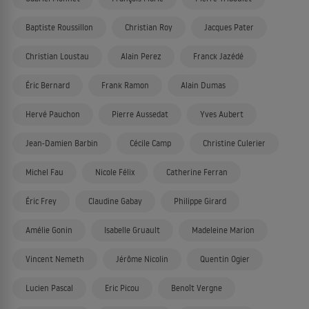
Baptiste Roussillon
Christian Roy
Jacques Pater
Christian Loustau
Alain Perez
Franck Jazédé
Éric Bernard
Frank Ramon
Alain Dumas
Hervé Pauchon
Pierre Aussedat
Yves Aubert
Jean-Damien Barbin
Cécile Camp
Christine Culerier
Michel Fau
Nicole Félix
Catherine Ferran
Éric Frey
Claudine Gabay
Philippe Girard
Amélie Gonin
Isabelle Gruault
Madeleine Marion
Vincent Nemeth
Jérôme Nicolin
Quentin Ogier
Lucien Pascal
Eric Picou
Benoît Vergne