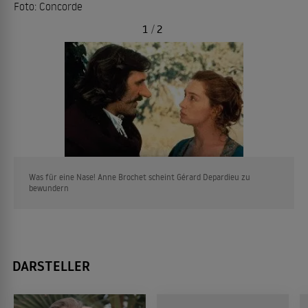
Foto: Concorde
1
/
2
Was für eine Nase! Anne Brochet scheint Gérard Depardieu zu
bewundern
DARSTELLER