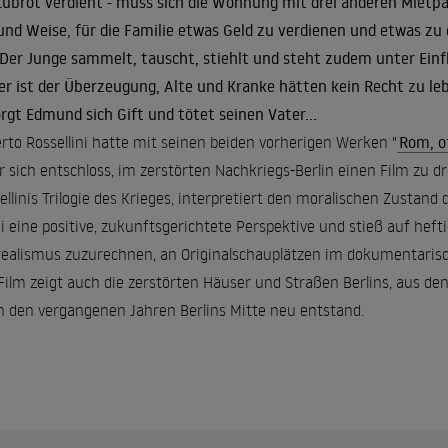
Zubrot verdient - muss sich die Wohnung mit drei anderen Mietpa
und Weise, für die Familie etwas Geld zu verdienen und etwas zu 
 Der Junge sammelt, tauscht, stiehlt und steht zudem unter Einfl
er ist der Überzeugung, Alte und Kranke hätten kein Recht zu leb
rgt Edmund sich Gift und tötet seinen Vater...
rto Rossellini hatte mit seinen beiden vorherigen Werken "
Rom, o
er sich entschloss, im zerstörten Nachkriegs-Berlin einen Film zu dr
ellinis Trilogie des Krieges, interpretiert den moralischen Zustan
i eine positive, zukunftsgerichtete Perspektive und stieß auf hef
ealismus zuzurechnen, an Originalschauplätzen im dokumentarische
Film zeigt auch die zerstörten Häuser und Straßen Berlins, aus de
n den vergangenen Jahren Berlins Mitte neu entstand.