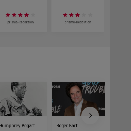
prisma-Redaktion
prisma-Redaktion
prism
Humphrey Bogart
Roger Bart
Peter Di