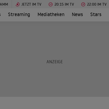
RAMM
JETZT IM TV
20:15 IM TV
22:00 IM TV
s
Streaming
Mediatheken
News
Stars