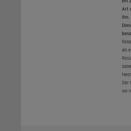
ein 
Art 
ihn.
Dies
beso
Robe
als 
Ross
dabe
Neor
Der 
wo i