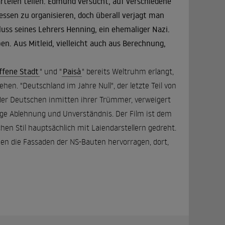
rteien teilen. Edmund versucht, auf verschiedene
essen zu organisieren, doch überall verjagt man
uss seines Lehrers Henning, ein ehemaliger Nazi.
en. Aus Mitleid, vielleicht auch aus Berechnung,
ffene Stadt
" und "
Paisà
" bereits Weltruhm erlangt,
ehen. "Deutschland im Jahre Null", der letzte Teil von
d der Deutschen inmitten ihrer Trümmer, verweigert
tige Ablehnung und Unverständnis. Der Film ist dem
n Stil hauptsächlich mit Laiendarstellern gedreht.
nen die Fassaden der NS-Bauten hervorragen, dort,