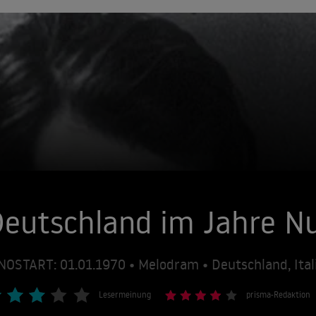
eutschland im Jahre Nu
NOSTART: 01.01.1970 • Melodram • Deutschland, Ital
Lesermeinung
prisma-Redaktion