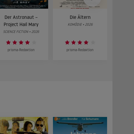
Der Astronaut –
Die Ältern
28 Year
Project Hail Mary
Bon
KOMÖDIE • 2026
SCIENCE FICTION • 2026
HOR
prisma-Redaktion
prisma-Redaktion
prism