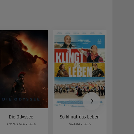
Die Odyssee
So klingt das Leben
Was 
g
ABENTEUER • 2026
DRAMA • 2025
DOKUMENT