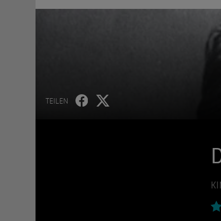
TEILEN
D
KI