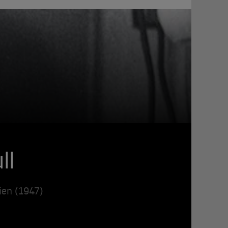
ll
ien (1947)