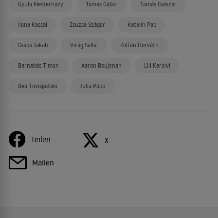
Gyula Mesterházy
Tamás Gábor
Tamás Császár
Ilona Kassai
Zsuzsa Száger
Katalin Pap
Csaba Jakab
Virág Sallai
Zoltán Horváth
Barnabás Timon
Aaron Boujenah
Lili Karolyi
Bea Tövispataki
Julia Papp
Teilen
X
Mailen