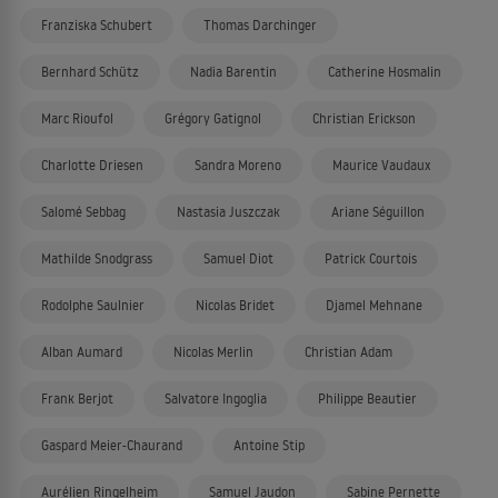
Franziska Schubert
Thomas Darchinger
Bernhard Schütz
Nadia Barentin
Catherine Hosmalin
Marc Rioufol
Grégory Gatignol
Christian Erickson
Charlotte Driesen
Sandra Moreno
Maurice Vaudaux
Salomé Sebbag
Nastasia Juszczak
Ariane Séguillon
Mathilde Snodgrass
Samuel Diot
Patrick Courtois
Rodolphe Saulnier
Nicolas Bridet
Djamel Mehnane
Alban Aumard
Nicolas Merlin
Christian Adam
Frank Berjot
Salvatore Ingoglia
Philippe Beautier
Gaspard Meier-Chaurand
Antoine Stip
Aurélien Ringelheim
Samuel Jaudon
Sabine Pernette