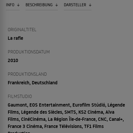
INFO
BESCHREIBUNG
DARSTELLER
ORIGINALTITEL
La rafle
PRODUKTIONSDATUM
2010
PRODUKTIONSLAND
Frankreich, Deutschland
FILMSTUDIO
Gaumont, EOS Entertainment, Eurofilm Stúdió, Légende
Films, Légende des Siècles, SMTS, KS2 Cinéma, Alva
Films, CinéCinéma, La Région Île-de-France, CNC, Canal+,
France 3 Cinéma, France Télévisions, TF1 Films