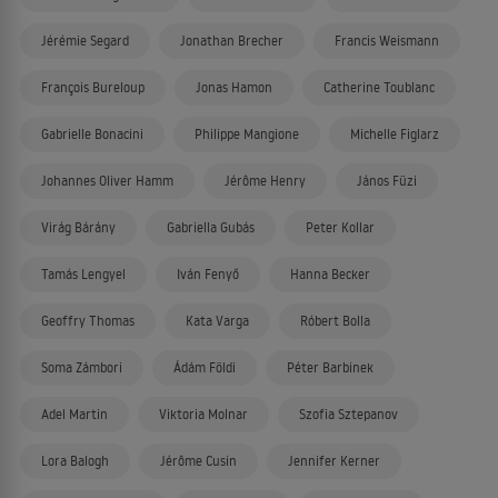
Jérémie Segard
Jonathan Brecher
Francis Weismann
François Bureloup
Jonas Hamon
Catherine Toublanc
Gabrielle Bonacini
Philippe Mangione
Michelle Figlarz
Johannes Oliver Hamm
Jérôme Henry
János Füzi
Virág Bárány
Gabriella Gubás
Peter Kollar
Tamás Lengyel
Iván Fenyő
Hanna Becker
Geoffry Thomas
Kata Varga
Róbert Bolla
Soma Zámbori
Ádám Földi
Péter Barbinek
Adel Martin
Viktoria Molnar
Szofia Sztepanov
Lora Balogh
Jérôme Cusin
Jennifer Kerner