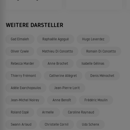
WEITERE DARSTELLER
Gad Elmaleh
Raphaëlle Agogué
Hugo Leverdez
Oliver Cywie
Mathieu Di Concetto
Romain Di Concetto
Rebecca Marder
Anne Brochet
Isabelle Gélinas
Thierry Frémont
Catherine Allégret
Denis Ménochet
Adèle Exarchopoulos
Jean-Pierre Lorit
Jean-Michel Noirey
Anne Benoît
Frédéric Moulin
Roland Copé
Armelle
Caroline Raynaud
Swann Arlaud
Christelle Cornil
Udo Schenk