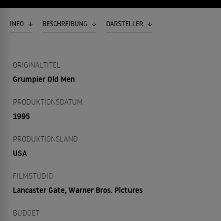
INFO
BESCHREIBUNG
DARSTELLER
ORIGINALTITEL
Grumpier Old Men
PRODUKTIONSDATUM
1995
PRODUKTIONSLAND
USA
FILMSTUDIO
Lancaster Gate, Warner Bros. Pictures
BUDGET