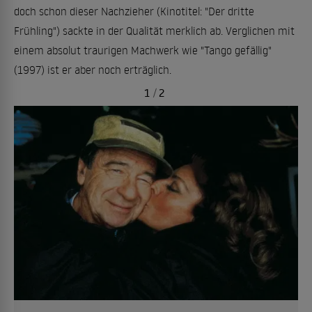
doch schon dieser Nachzieher (Kinotitel: "Der dritte
Frühling") sackte in der Qualität merklich ab. Verglichen mit
einem absolut traurigen Machwerk wie "Tango gefällig"
(1997) ist er aber noch erträglich.
1
/
2