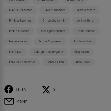
Mireille Franchino
Olivier Schneider
Yaniss Lespert
Philippe Lecompt
Christophe Jannin
Jérôme Bertin
Pierre Aussedat
Alex Agnostopoulos
Riton Liebman
Mélanie Leray
Arthur Smykiewicz
Luc Minouflet
Elie Dasan
Guiorgui Messaryguine
Oleg Kasian
Caroline Champetier
Isabelle Tillou
Alain Naron
Teilen
X
Mailen