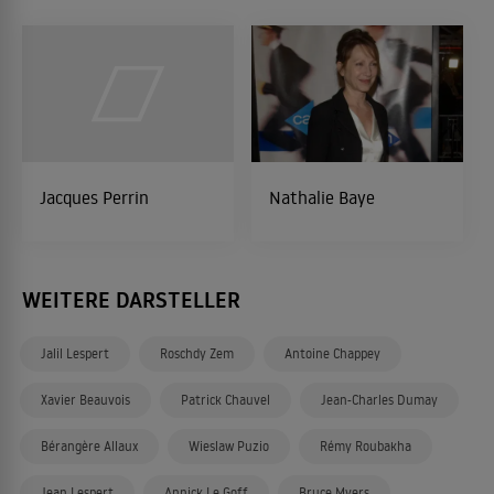
Jacques Perrin
Nathalie Baye
WEITERE DARSTELLER
Jalil Lespert
Roschdy Zem
Antoine Chappey
Xavier Beauvois
Patrick Chauvel
Jean-Charles Dumay
Bérangère Allaux
Wieslaw Puzio
Rémy Roubakha
Jean Lespert
Annick Le Goff
Bruce Myers