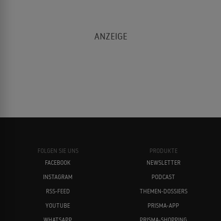
FOLGEN SIE UNS
PRODUKTE
FACEBOOK
NEWSLETTER
INSTAGRAM
PODCAST
RSS-FEED
THEMEN-DOSSIERS
YOUTUBE
PRISMA-APP
WHATSAPP
PRISMA-SHOPPING