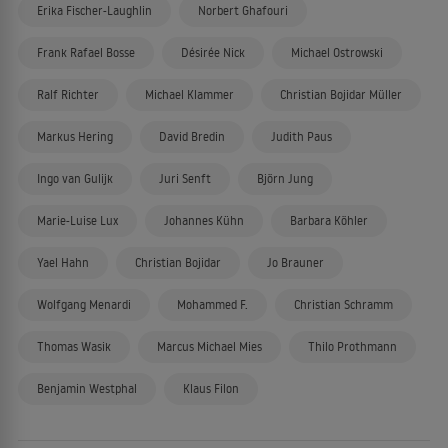
Erika Fischer-Laughlin
Norbert Ghafouri
Frank Rafael Bosse
Désirée Nick
Michael Ostrowski
Ralf Richter
Michael Klammer
Christian Bojidar Müller
Markus Hering
David Bredin
Judith Paus
Ingo van Gulijk
Juri Senft
Björn Jung
Marie-Luise Lux
Johannes Kühn
Barbara Köhler
Yael Hahn
Christian Bojidar
Jo Brauner
Wolfgang Menardi
Mohammed F.
Christian Schramm
Thomas Wasik
Marcus Michael Mies
Thilo Prothmann
Benjamin Westphal
Klaus Filon