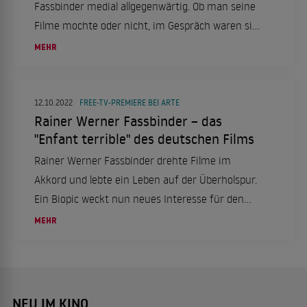
Fassbinder medial allgegenwärtig. Ob man seine
Filme mochte oder nicht, im Gespräch waren sie
immer. Der barocke Bayer war Bürgerschreck par
MEHR
excellence und drehte Filme im Akkord. Der
Spielfilm "Enfant terrible" zeigt sein Leben und
lässt dabei viele erschreckende Szenen nicht aus.
12.10.2022
FREE-TV-PREMIERE BEI ARTE
Rainer Werner Fassbinder – das
"Enfant terrible" des deutschen Films
Rainer Werner Fassbinder drehte Filme im
Akkord und lebte ein Leben auf der Überholspur.
Ein Biopic weckt nun neues Interesse für den
Regisseur.
MEHR
NEU IM KINO