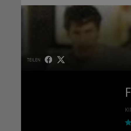
TEILEN
F
KI