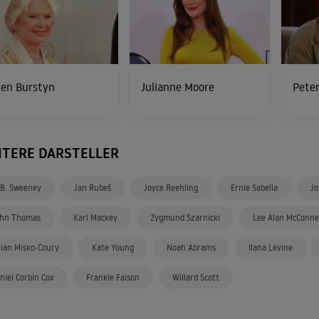
len Burstyn
Julianne Moore
Peter
ITERE DARSTELLER
 B. Sweeney
Jan Rubeš
Joyce Reehling
Ernie Sabella
J
hn Thomas
Karl Mackey
Zygmund Szarnicki
Lee Alan McConne
llian Misko-Coury
Kate Young
Noah Abrams
Ilana Levine
niel Corbin Cox
Frankie Faison
Willard Scott