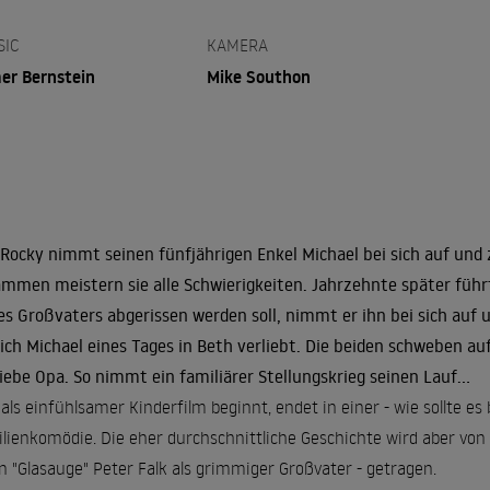
SIC
KAMERA
er Bernstein
Mike Southon
Rocky nimmt seinen fünfjährigen Enkel Michael bei sich auf und zi
mmen meistern sie alle Schwierigkeiten. Jahrzehnte später führt
es Großvaters abgerissen werden soll, nimmt er ihn bei sich auf
sich Michael eines Tages in Beth verliebt. Die beiden schweben a
liebe Opa. So nimmt ein familiärer Stellungskrieg seinen Lauf...
als einfühlsamer Kinderfilm beginnt, endet in einer - wie sollte es
lienkomödie. Die eher durchschnittliche Geschichte wird aber von 
n "Glasauge" Peter Falk als grimmiger Großvater - getragen.