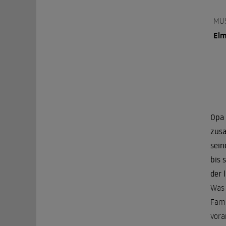
MU
Elm
Opa 
zusa
sein
bis 
der 
Was 
Fami
vora