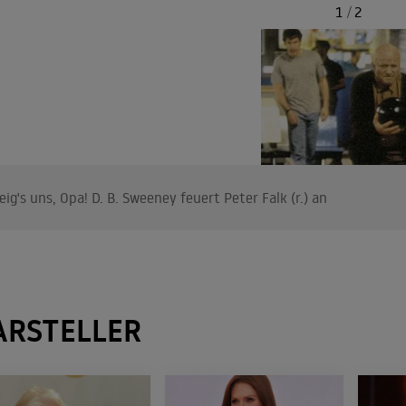
1
/
2
eig's uns, Opa! D. B. Sweeney feuert Peter Falk (r.) an
ARSTELLER