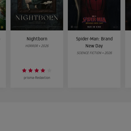
o
Nightborn
Spider-Man: Brand
New Day
HORROR • 2026
SCIENCE FICTION • 2026
prisma-Redaktion