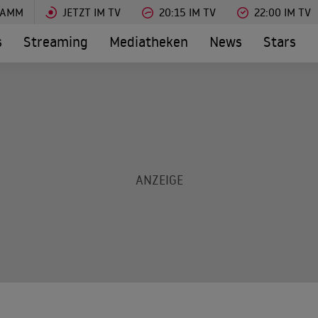
RAMM
JETZT IM TV
20:15 IM TV
22:00 IM TV
s
Streaming
Mediatheken
News
Stars