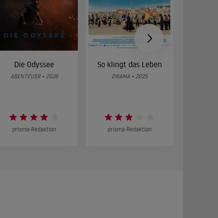
Die Odyssee
So klingt das Leben
Was 
g
ABENTEUER • 2026
DRAMA • 2025
DOKUMENT
prisma-Redaktion
prisma-Redaktion
prism