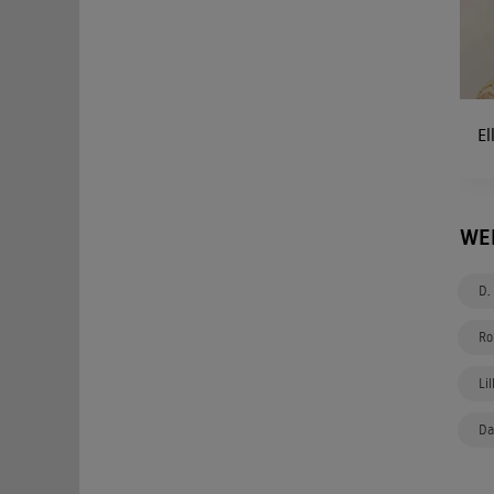
El
WE
D.
Ro
Li
Da