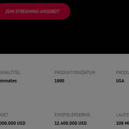
ZUM STREAMING-ANGEBOT
GINALTITEL
PRODUKTIONSDATUM
PRODU
ommates
1995
USA
DGET
EINSPIELERGEBNIS
LAUFZ
000.000 USD
12.400.000 USD
108 M