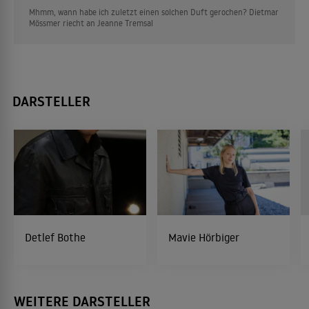
Mhmm, wann habe ich zuletzt einen solchen Duft gerochen? Dietmar
Mössmer riecht an Jeanne Tremsal
DARSTELLER
Detlef Bothe
Mavie Hörbiger
WEITERE DARSTELLER