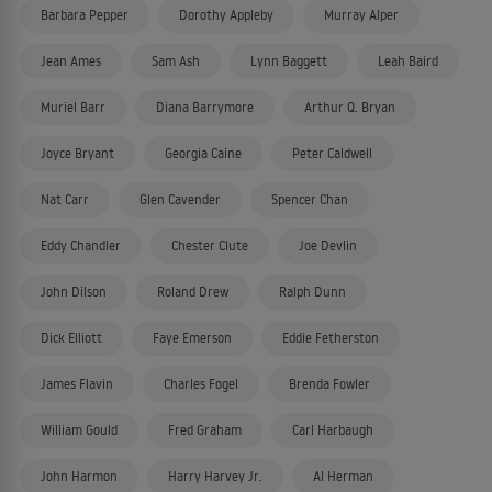
Barbara Pepper
Dorothy Appleby
Murray Alper
Jean Ames
Sam Ash
Lynn Baggett
Leah Baird
Muriel Barr
Diana Barrymore
Arthur Q. Bryan
Joyce Bryant
Georgia Caine
Peter Caldwell
Nat Carr
Glen Cavender
Spencer Chan
Eddy Chandler
Chester Clute
Joe Devlin
John Dilson
Roland Drew
Ralph Dunn
Dick Elliott
Faye Emerson
Eddie Fetherston
James Flavin
Charles Fogel
Brenda Fowler
William Gould
Fred Graham
Carl Harbaugh
John Harmon
Harry Harvey Jr.
Al Herman