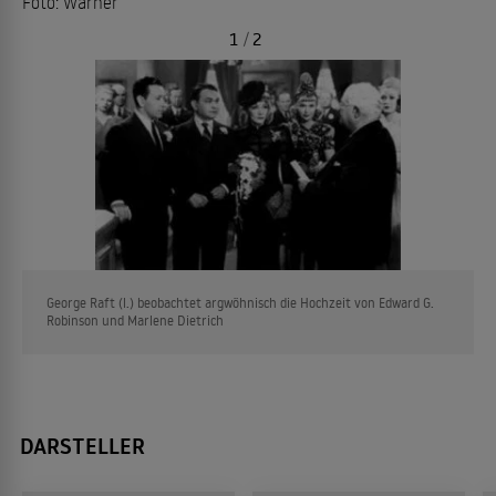
Foto: Warner
1
/
2
George Raft (l.) beobachtet argwöhnisch die Hochzeit von Edward G.
Robinson und Marlene Dietrich
DARSTELLER