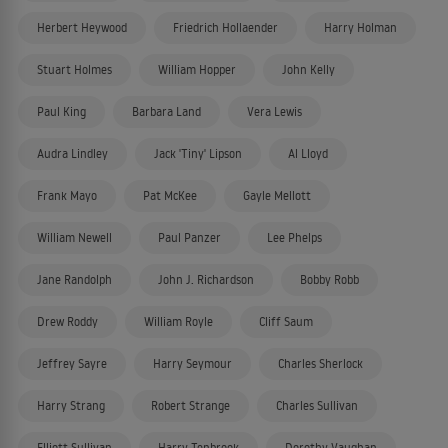
Herbert Heywood
Friedrich Hollaender
Harry Holman
Stuart Holmes
William Hopper
John Kelly
Paul King
Barbara Land
Vera Lewis
Audra Lindley
Jack 'Tiny' Lipson
Al Lloyd
Frank Mayo
Pat McKee
Gayle Mellott
William Newell
Paul Panzer
Lee Phelps
Jane Randolph
John J. Richardson
Bobby Robb
Drew Roddy
William Royle
Cliff Saum
Jeffrey Sayre
Harry Seymour
Charles Sherlock
Harry Strang
Robert Strange
Charles Sullivan
Elliott Sullivan
Harry Tenbrook
Dorothy Vaughan