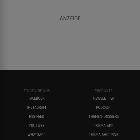
FOLGEN SIE UNS
PRODUKTE
FACEBOOK
NEWSLETTER
INSTAGRAM
PODCAST
RSS-FEED
THEMEN-DOSSIERS
YOUTUBE
PRISMA-APP
WHATSAPP
PRISMA-SHOPPING