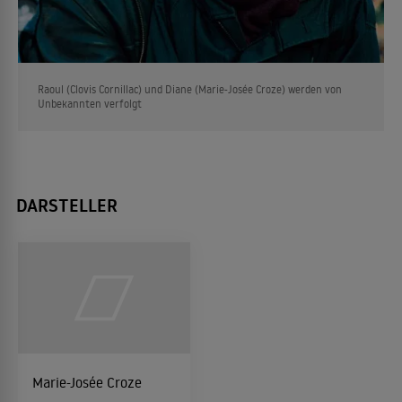
Raoul (Clovis Cornillac) und Diane (Marie-Josée Croze) werden von
Unbekannten verfolgt
DARSTELLER
Marie-Josée Croze