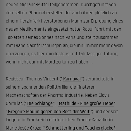
neuen Migräne-Mittel teilgenommen. Durchgeführt von
demselben Pharmahersteller, der auch ihren plötzlich an
einem Herzinfarkt verstorbenen Mann zur Erprobung eines
neuen Medikaments eingesetzt hatte. Raoul fährt mit den
Tabletten seines Sohnes nach Paris und stellt zusammen
mit Diane Nachforschungen an, die ihn immer mehr davon
überzeugen, es hier mindestens mit fahrlässiger Tötung,
wenn nicht gar mit Mord zu tun zu haben ...
Regisseur Thomas Vincent ("
Karnaval
") verarbeitete in
seinem spannenden Politthriller die finsteren
Machenschaften der Pharma-Industrie. Neben Clovis
Cornillac ("
Die Schlange
", "
Mathilde - Eine große Liebe
",
"
Gregoire Moulin gegen den Rest der Welt
") und der seit
langem in Frankreich erfolgreichen Franco-Kanadierin
Marie-Josée Croze ("
Schmetterling und Taucherglocke
",