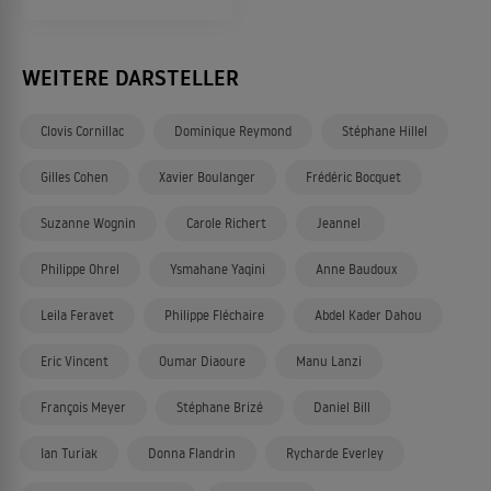
WEITERE DARSTELLER
Clovis Cornillac
Dominique Reymond
Stéphane Hillel
Gilles Cohen
Xavier Boulanger
Frédéric Bocquet
Suzanne Wognin
Carole Richert
Jeannel
Philippe Ohrel
Ysmahane Yaqini
Anne Baudoux
Leila Feravet
Philippe Fléchaire
Abdel Kader Dahou
Eric Vincent
Oumar Diaoure
Manu Lanzi
François Meyer
Stéphane Brizé
Daniel Bill
Ian Turiak
Donna Flandrin
Rycharde Everley