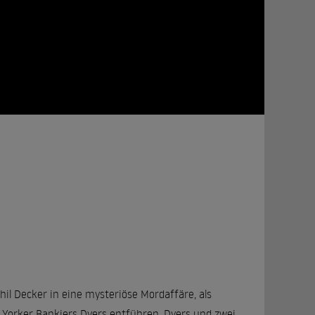
il Decker in eine mysteriöse Mordaffäre, als
 Yorker Bankiers Dyers entführen. Dyers und zwei