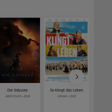
Die Odyssee
So klingt das Leben
Was 
g
ABENTEUER • 2026
DRAMA • 2025
DOKUMENT