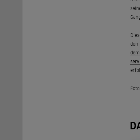
sein
Gang
Dies
den 
dem
serv
erfo
Foto
D