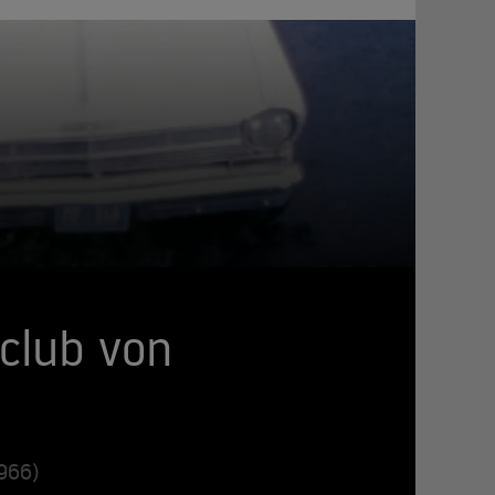
club von
966)