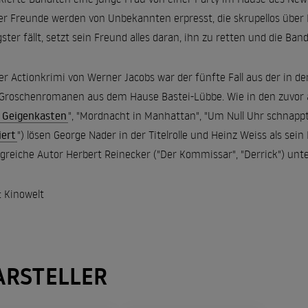
er Freunde werden von Unbekannten erpresst, die skrupellos über 
ster fällt, setzt sein Freund alles daran, ihn zu retten und die B
er Actionkrimi von Werner Jacobs war der fünfte Fall aus der in d
Groschenromanen aus dem Hause Bastei-Lübbe. Wie in den zuvor 
 Geigenkasten
", "Mordnacht in Manhattan", "Um Null Uhr schnappt d
iert
") lösen George Nader in der Titelrolle und Heinz Weiss als sein 
lgreiche Autor Herbert Reinecker ("Der Kommissar", "Derrick") un
: Kinowelt
ARSTELLER