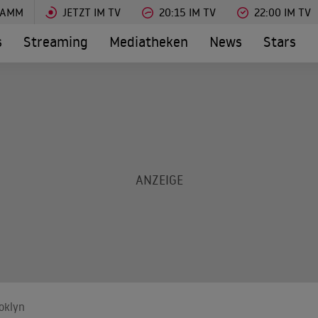
RAMM
JETZT IM TV
20:15 IM TV
22:00 IM TV
s
Streaming
Mediatheken
News
Stars
oklyn