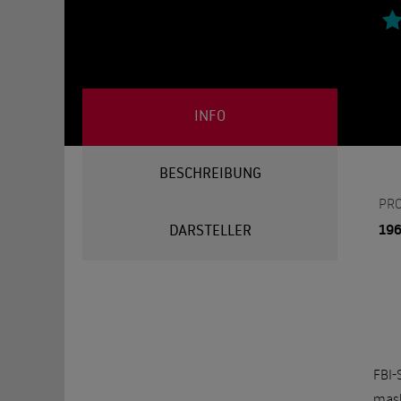
INFO
BESCHREIBUNG
PR
19
DARSTELLER
FBI-
mask