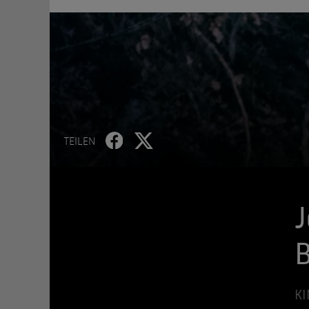
TEILEN
J
B
KI