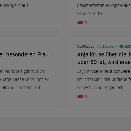
Giesingers auf.
gescheiterten Europa-Rake
Studierender.
MEHR
05.08.2026
ALTERSDISKRIMINIER
eser besonderen Frau
Anja Kruse über die J
über 60 ist, wird erse
en Monaten gönnt sich
Anja Kruse erhebt schwere
e Tage. Diese verbringt er
spricht über ihre Vorliebe f
 alleine, sondern mit
sie aktiv und engagiert.
MEHR