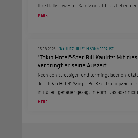
Ihre Halbschwester Sandy mischt das Leben der 
MEHR
05.08.2026
"KAULITZ HILLS" IN SOMMERPAUSE
"Tokio Hotel"-Star Bill Kaulitz: Mit di
verbringt er seine Auszeit
Nach den stressigen und termingeladenen letzt
der "Tokio Hotel" Sänger Bill Kaulitz ein paar frei
in Italien, genauer gesagt in Rom. Das aber nicht
einer ganz besonderen Frau an seiner Seite.
MEHR