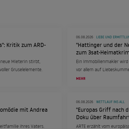
06.08.2026
LIEBE UND ERMITTL
": Kritik zum ARD-
"Hattinger und der Ne
zum 3sat-Heimatkrimi
neue Mieterin stirbt,
Ein Immobilienmakler wird
voller Gruselelemente.
vor allem auf Liebeskummer
MEHR
06.08.2026
WETTLAUF INS ALL
-Komödie mit Andrea
"Europas Griff nach d
Doku über Raumfahr
itfamilie ihres Vaters.
ARTE erzählt vom europäis