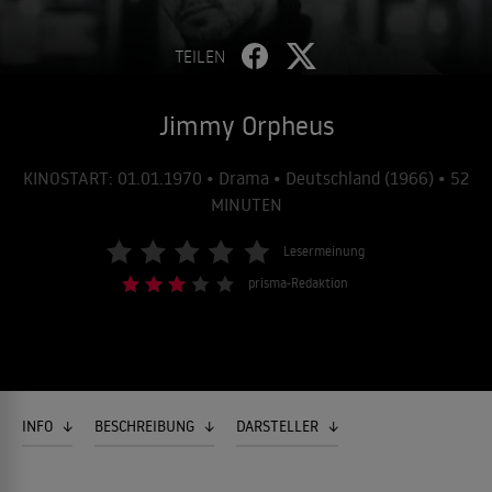
TEILEN
Jimmy Orpheus
KINOSTART: 01.01.1970 • Drama • Deutschland (1966) • 52
MINUTEN
Lesermeinung
prisma-Redaktion
INFO
BESCHREIBUNG
DARSTELLER