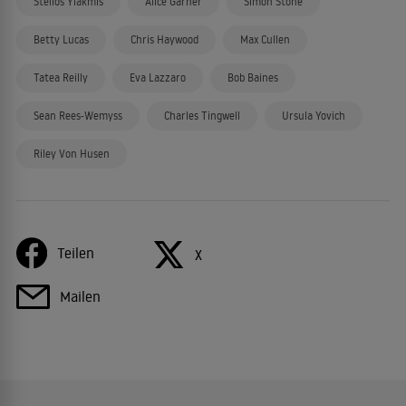
Stelios Yiakmis
Alice Garner
Simon Stone
Betty Lucas
Chris Haywood
Max Cullen
Tatea Reilly
Eva Lazzaro
Bob Baines
Sean Rees-Wemyss
Charles Tingwell
Ursula Yovich
Riley Von Husen
Teilen
X
Mailen