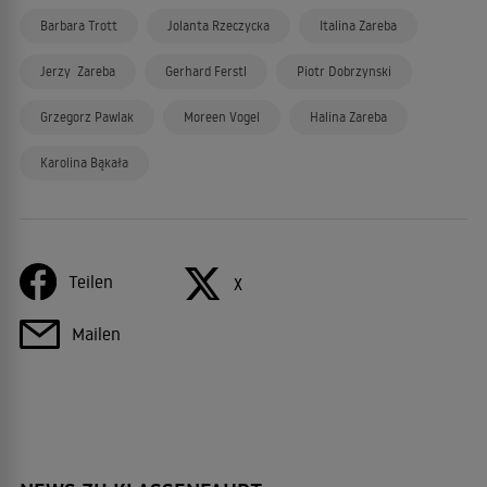
Barbara Trott
Jolanta Rzeczycka
Italina Zareba
Jerzy Zareba
Gerhard Ferstl
Piotr Dobrzynski
Grzegorz Pawlak
Moreen Vogel
Halina Zareba
Karolina Bąkała
Teilen
X
Mailen