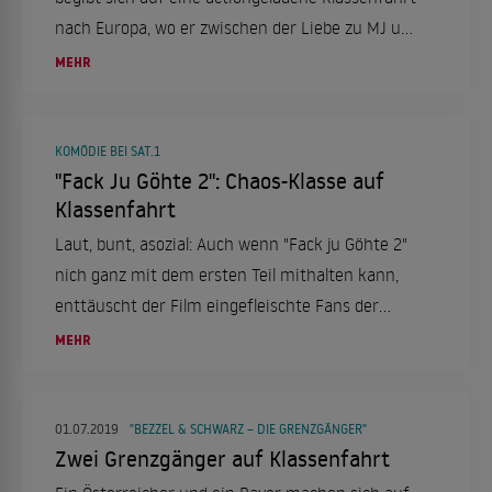
nach Europa, wo er zwischen der Liebe zu MJ und
der Verantwortung als Superheld hin- und
MEHR
hergerissen ist.
KOMÖDIE BEI SAT.1
"Fack Ju Göhte 2": Chaos-Klasse auf
Klassenfahrt
Laut, bunt, asozial: Auch wenn "Fack ju Göhte 2"
nich ganz mit dem ersten Teil mithalten kann,
enttäuscht der Film eingefleischte Fans der
Kultkomödie nicht.
MEHR
01.07.2019
"BEZZEL & SCHWARZ – DIE GRENZGÄNGER"
Zwei Grenzgänger auf Klassenfahrt