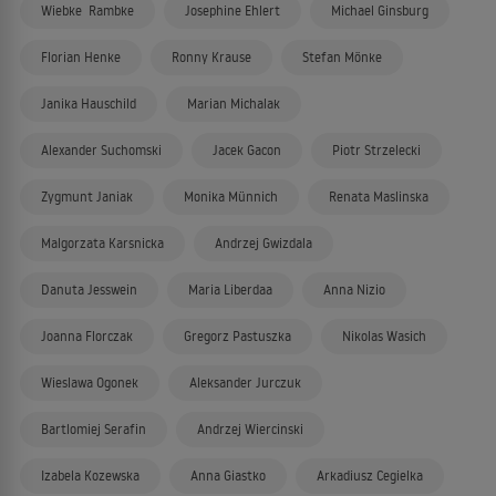
Wiebke Rambke
Josephine Ehlert
Michael Ginsburg
Florian Henke
Ronny Krause
Stefan Mönke
Janika Hauschild
Marian Michalak
Alexander Suchomski
Jacek Gacon
Piotr Strzelecki
Zygmunt Janiak
Monika Münnich
Renata Maslinska
Malgorzata Karsnicka
Andrzej Gwizdala
Danuta Jesswein
Maria Liberdaa
Anna Nizio
Joanna Florczak
Gregorz Pastuszka
Nikolas Wasich
Wieslawa Ogonek
Aleksander Jurczuk
Bartlomiej Serafin
Andrzej Wiercinski
Izabela Kozewska
Anna Giastko
Arkadiusz Cegielka