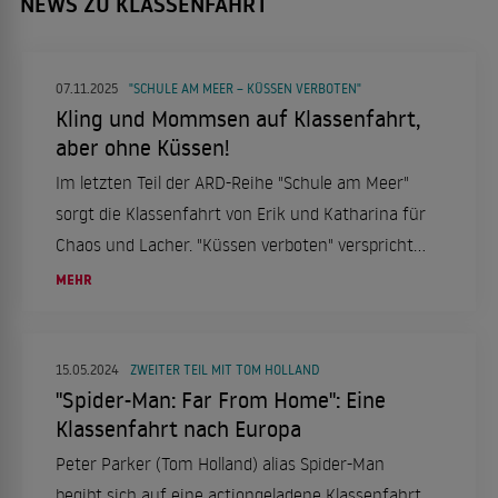
NEWS ZU KLASSENFAHRT
07.11.2025
"SCHULE AM MEER – KÜSSEN VERBOTEN"
Kling und Mommsen auf Klassenfahrt,
aber ohne Küssen!
Im letzten Teil der ARD-Reihe "Schule am Meer"
sorgt die Klassenfahrt von Erik und Katharina für
Chaos und Lacher. "Küssen verboten" verspricht
humorvolle Unterhaltung und thematisiert
MEHR
gesellschaftsrelevante Themen.
15.05.2024
ZWEITER TEIL MIT TOM HOLLAND
"Spider-Man: Far From Home": Eine
Klassenfahrt nach Europa
Peter Parker (Tom Holland) alias Spider-Man
begibt sich auf eine actiongeladene Klassenfahrt