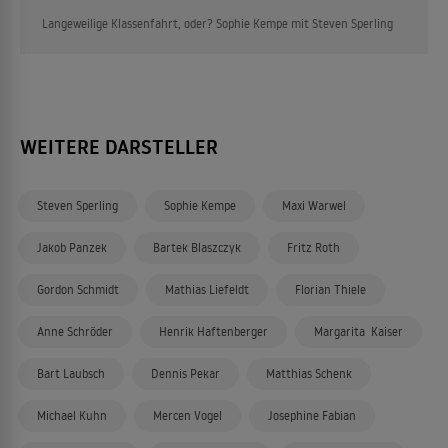
Langeweilige Klassenfahrt, oder? Sophie Kempe mit Steven Sperling
WEITERE DARSTELLER
Steven Sperling
Sophie Kempe
Maxi Warwel
Jakob Panzek
Bartek Blaszczyk
Fritz Roth
Gordon Schmidt
Mathias Liefeldt
Florian Thiele
Anne Schröder
Henrik Haftenberger
Margarita Kaiser
Bart Laubsch
Dennis Pekar
Matthias Schenk
Michael Kuhn
Mercen Vogel
Josephine Fabian