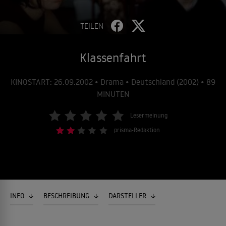
TEILEN
Klassenfahrt
KINOSTART: 26.09.2002 • Drama • Deutschland (2002) • 89
MINUTEN
Lesermeinung
prisma-Redaktion
INFO
BESCHREIBUNG
DARSTELLER