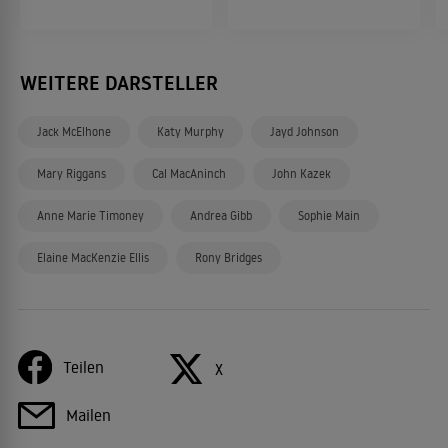
WEITERE DARSTELLER
Jack McElhone
Katy Murphy
Jayd Johnson
Mary Riggans
Cal MacAninch
John Kazek
Anne Marie Timoney
Andrea Gibb
Sophie Main
Elaine MacKenzie Ellis
Rony Bridges
Teilen
X
Mailen