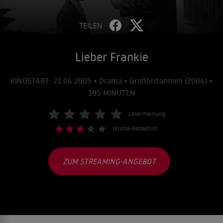
TEILEN
Lieber Frankie
KINOSTART: 21.04.2005 • Drama • Großbritannien (2004) •
105 MINUTEN
Lesermeinung
prisma-Redaktion
ZUM STREAMING-ANGEBOT