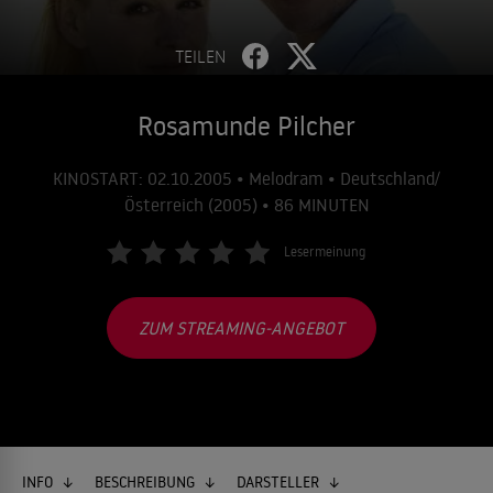
TEILEN
Rosamunde Pilcher
KINOSTART: 02.10.2005 • Melodram • Deutschland/
Österreich (2005) • 86 MINUTEN
Lesermeinung
ZUM STREAMING-ANGEBOT
INFO
BESCHREIBUNG
DARSTELLER