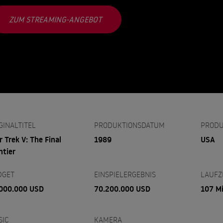
ZUM STREAMING-ANGEBOT
GINALTITEL
PRODUKTIONSDATUM
PRODU
r Trek V: The Final
1989
USA
ntier
DGET
EINSPIELERGEBNIS
LAUFZ
000.000 USD
70.200.000 USD
107 M
SIC
KAMERA