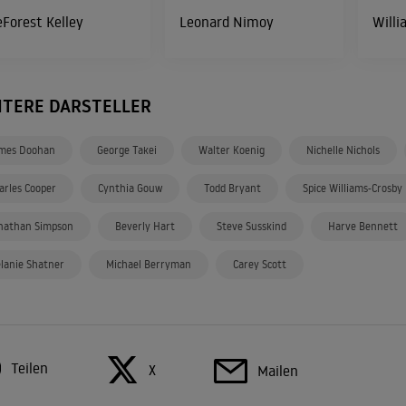
Forest Kelley
Leonard Nimoy
Willi
ITERE DARSTELLER
mes Doohan
George Takei
Walter Koenig
Nichelle Nichols
arles Cooper
Cynthia Gouw
Todd Bryant
Spice Williams-Crosby
nathan Simpson
Beverly Hart
Steve Susskind
Harve Bennett
lanie Shatner
Michael Berryman
Carey Scott
Teilen
X
Mailen