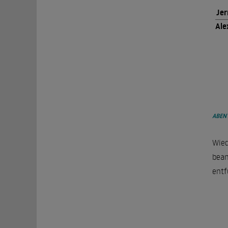
Jer
Ale
ABEN
Wied
bean
entf