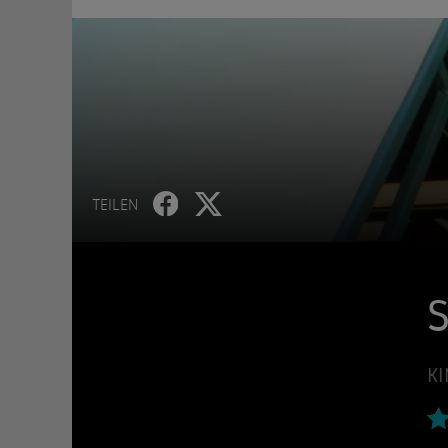
TEILEN
S
KI