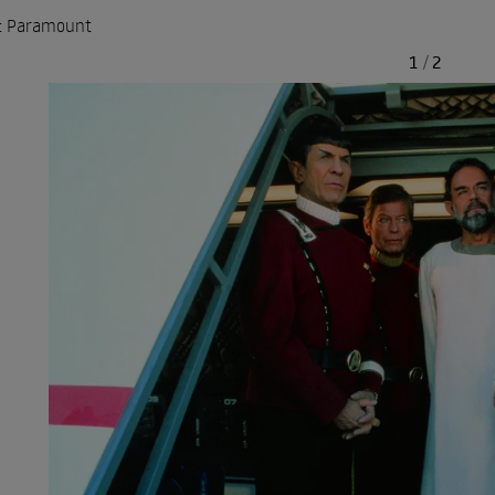
: Paramount
1
/
2