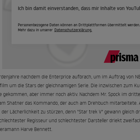
Ich bin damit einverstanden, dass mir Inhalte von YouT
Personenbezogene Daten können an Drittplattformen übermittelt werden
Mehr dazu in unserer
Datenschutzerklärung.
rdenjahre nachdem die Enterprice aufbrach, um im Auftrag von NBC
film um die Stars der gleichnamigen Serie. Die inzwischen zum Ku
e gekommen, aber immer noch aktiv. Nachdem Mr. Spock im dritten
iam Shatner das Kommando, der auch am Drehbuch mitarbeitete. All
 der Lächerlichkeit zu stürzen, denn "Star trek V" gewann gleich 
schlechtester Regisseur und schlechtester Darsteller driekt zweifa
eramann Harve Bennett.