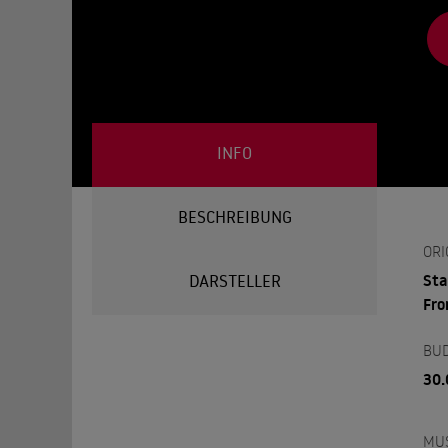
INFO
BESCHREIBUNG
ORI
Sta
DARSTELLER
Fro
BU
30.
MU