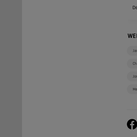
De
WE
Ja
Ch
Jo
Me