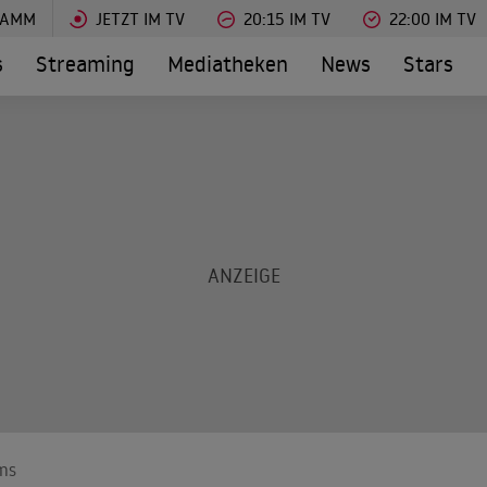
RAMM
JETZT IM TV
20:15 IM TV
22:00 IM TV
s
Streaming
Mediatheken
News
Stars
ms