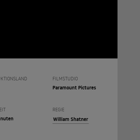
KTIONSLAND
FILMSTUDIO
Paramount Pictures
EIT
REGIE
inuten
William Shatner