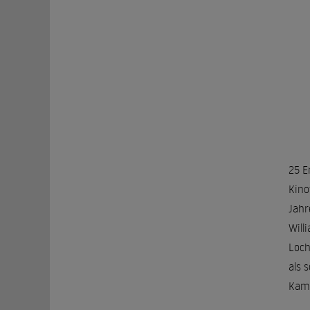
25 E
Kino
Jahr
Will
Loch
als 
Kam